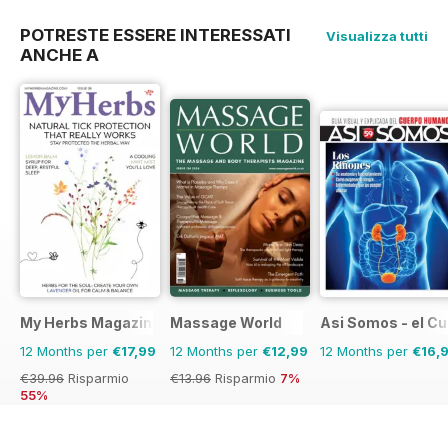
POTRESTE ESSERE INTERESSATI
Visualizza tutti
ANCHE A
My Herbs Magazine
Massage World
Asi Somos - el C
12 Months per
€17,99
12 Months per
€12,99
12 Months per
€16,
€39.96
Risparmio
€13.96
Risparmio
7%
55%