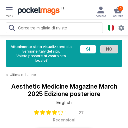
IT
0
Menu
Accesso
Carrello
Attualmente si sta visualizzando la
versione Italy del sito.
Volete passare al vostro sito
locale?
<
Ultima edizione
Aesthetic Medicine Magazine
March
2025 Edizione posteriore
English
27
Recensioni