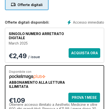
Offerte digitali
Accesso immediato
Offerte digitali disponibili:
SINGOLO NUMERO ARRETRATO
DIGITALE
March 2025
ACQUISTA ORA
€
2,49
/ issue
Disponibile con
ABBONAMENTO ALLA LETTURA
ILLIMITATA
PROVA 1 MESE
€1.09
Ottenere
accesso illimitato
a Aesthetic Medicine e oltre
600 altri grandi titoli. Rinnova a €11,99 / mese dopo 30