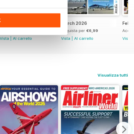
K
April 2026
March 2026
Febr
Acquista per
€6,99
Acquista per
€6,99
Acqui
Vista
|
Al carrello
Vista
|
Al carrello
Vista
Visualizza tutti