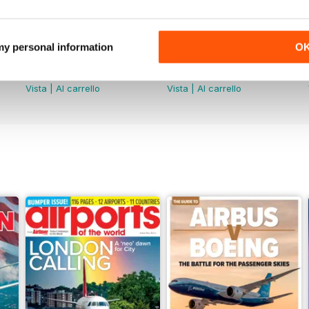
 my personal information
O
June 2026
May 2026
Acquista per
€6,99
Acquista per
€6,99
Vista
|
Al carrello
Vista
|
Al carrello