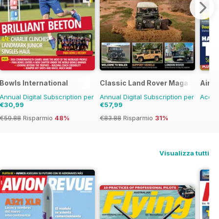
Bowls International
Classic Land Rover Magazine
Airli
Annual Digital Subscription per
Annual Digital Subscription per
Acqui
€30,99
€57,99
€59.88
Risparmio
48%
€83.88
Risparmio
31%
Visualizza tutti