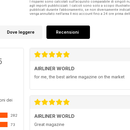
I risparmi sono calcolati sull'acquisto comparabile di singoli
agli importi pubblicizzati. I calcoli sono solo a scopo illustrati
pubblicati durante l'abbonamento, se non diversamente indic
venga annullato nell'area Il mio account fino a 24 ore prima d
Dove leggere
Recensioni
5
AIRLINER WORLD
for me, the best airline magazine on the market
oni dei
282
AIRLINER WORLD
Great magazine
73