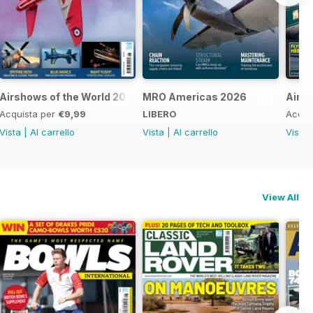
Airshows of the World 2026
MRO Americas 2026
Airli
Acquista per
€9,99
LIBERO
Acqui
Vista
|
Al carrello
Vista
|
Al carrello
Vista
View All