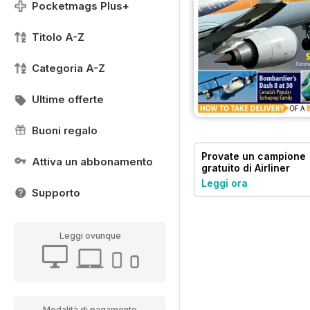
Pocketmags Plus+
Titolo A-Z
Categoria A-Z
Ultime offerte
Buoni regalo
Provate un
campione
Attiva un abbonamento
gratuito
di Airliner
World
Leggi ora
Supporto
Leggi ovunque
Modalità di pagamento