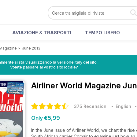
AVIAZIONE & TRASPORTI
TEMPO LIBERO
d Magazine
>
June 2013
lmente si sta visualizzando la versione Italy del sito.
Volete passare al vostro sito locale?
Airliner World Magazine
Jun
375 Recensioni
• English
Only €5,99
In the June issue of Airliner World, we chart the rise of Ind
South African carrier Comair to examine just how a