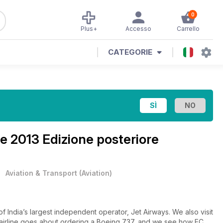
0
Plus+
Accesso
Carrello
CATEGORIE
e 2013 Edizione posteriore
•
Aviation & Transport
(
Aviation
)
ia’s largest independent operator, Jet Airways. We also visit
n airline goes about ordering a Boeing 737, and we see how EC