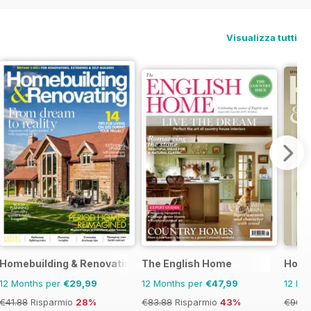
Visualizza tutti
Homebuilding & Renovating Magazine
The English Home
Home
12 Months per
€29,99
12 Months per
€47,99
12 Mo
€41.88
Risparmio
28%
€83.88
Risparmio
43%
€90.8