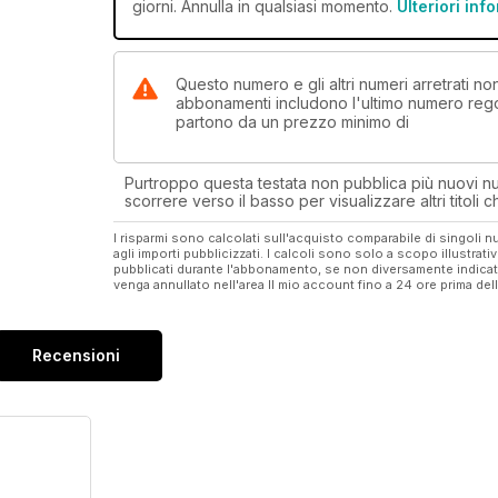
giorni. Annulla in qualsiasi momento.
Ulteriori inf
Questo numero e gli altri numeri arretrati n
abbonamenti includono l'ultimo numero rego
partono da un prezzo minimo di
Purtroppo questa testata non pubblica più nuovi num
scorrere verso il basso per visualizzare altri titoli
I risparmi sono calcolati sull'acquisto comparabile di singoli
agli importi pubblicizzati. I calcoli sono solo a scopo illustrati
pubblicati durante l'abbonamento, se non diversamente indic
venga annullato nell'area Il mio account fino a 24 ore prima d
Recensioni