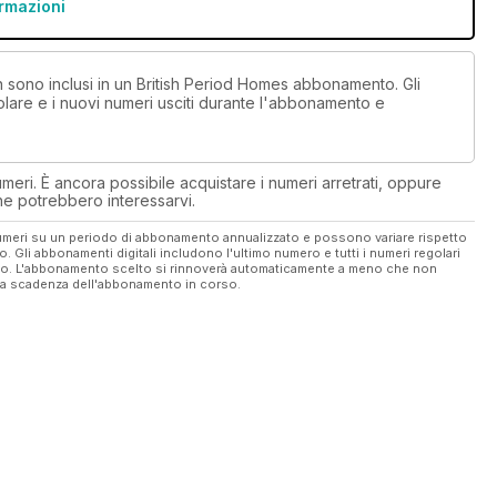
ormazioni
on sono inclusi in un British Period Homes abbonamento. Gli
lare e i nuovi numeri usciti durante l'abbonamento e
eri. È ancora possibile acquistare i numeri arretrati, oppure
 che potrebbero interessarvi.
 numeri su un periodo di abbonamento annualizzato e possono variare rispetto
vo. Gli abbonamenti digitali includono l'ultimo numero e tutti i numeri regolari
ato. L'abbonamento scelto si rinnoverà automaticamente a meno che non
ella scadenza dell'abbonamento in corso.