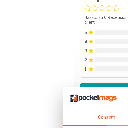
Basato su 0 Recensioni
clienti
5
4
3
2
1
VISUALIZZA LE REC
Consent
EDIZIONI INDIETRO