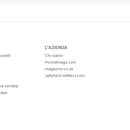
L'AZIENDA
odotti
Chi siamo
Pocketmags.com
magazine.co.uk
JellyfishCoNNect.com
lla vendita
dita