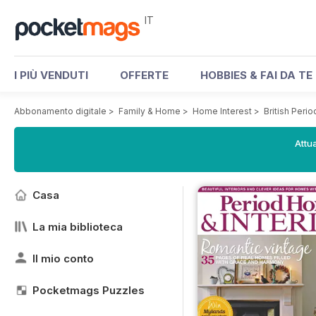
IT
I PIÙ VENDUTI
OFFERTE
HOBBIES & FAI DA TE
Abbonamento digitale
>
Family & Home
>
Home Interest
>
British Per
Attua
Casa
La mia biblioteca
Il mio conto
Pocketmags Puzzles