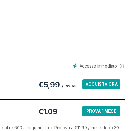
Accesso immediato
€
5,99
ACQUISTA ORA
/ issue
€1.09
PROVA 1 MESE
e oltre 600 altri grandi titoli. Rinnova a €11,99 / mese dopo 30