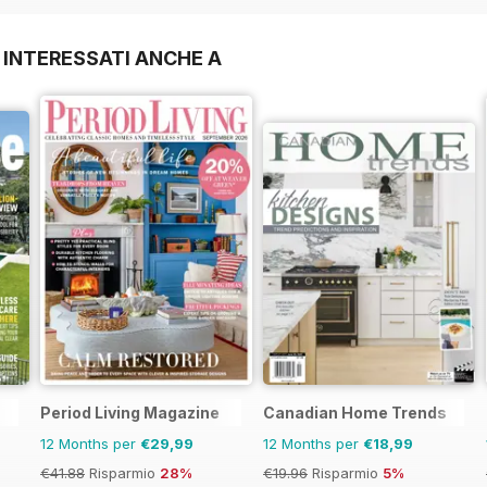
 INTERESSATI ANCHE A
Period Living Magazine
Canadian Home Trends
12 Months per
€29,99
12 Months per
€18,99
€41.88
Risparmio
28%
€19.96
Risparmio
5%