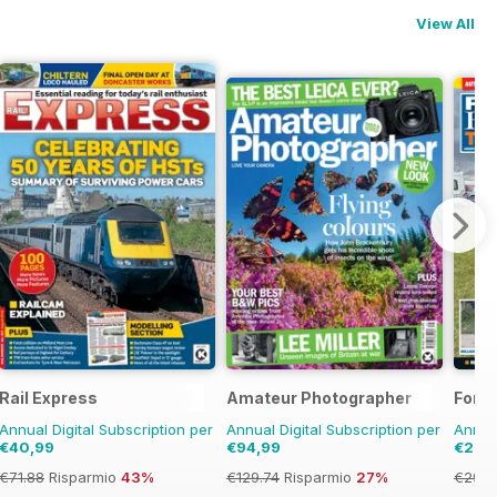
View All
Rail Express
Amateur Photographer
Ford 
Annual Digital Subscription per
Annual Digital Subscription per
Annual
€40,99
€94,99
€23,
€71.88
Risparmio
43%
€129.74
Risparmio
27%
€29.9