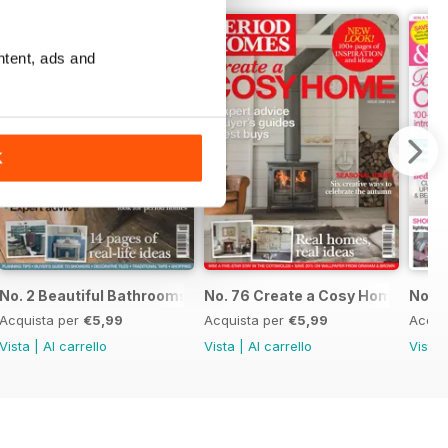
ntent, ads and
K
No. 2 Beautiful Bathrooms
No. 76 Create a Cosy Home
No. 7
Acquista per
€5,99
Acquista per
€5,99
Acqui
Vista
|
Al carrello
Vista
|
Al carrello
Vista