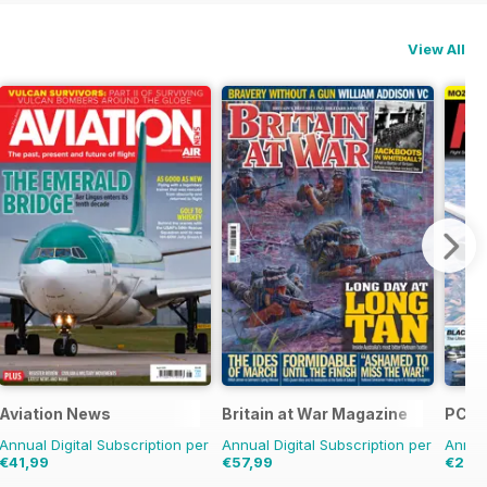
View All
Aviation News
Britain at War Magazine
PC Pi
Annual Digital Subscription per
Annual Digital Subscription per
Annual
€41,99
€57,99
€21,9