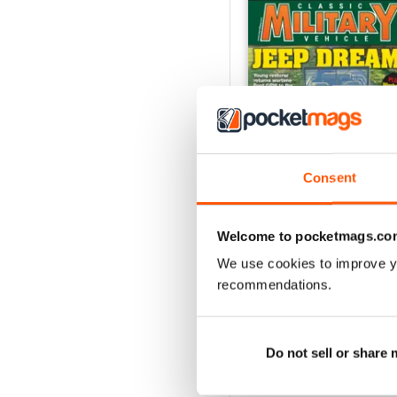
Consent
Welcome to pocketmags.co
July 2026
We use cookies to improve y
Acquista per
€6,99
recommendations.
Vista
|
Al carrello
Do not sell or share