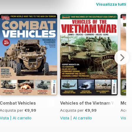
Visualizza tutti
Combat Vehicles
Vehicles of the Vietnam War
Mode
Acquista per
€9,99
Acquista per
€9,99
Acqui
Vista
|
Al carrello
Vista
|
Al carrello
Vista