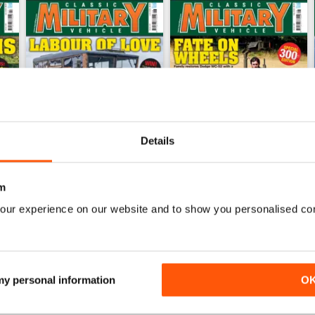
Details
m
June 2026
May 2026
our experience on our website and to show you personalised co
Acquista per
€6,99
Acquista per
€6,99
Vista
|
Al carrello
Vista
|
Al carrello
 my personal information
O