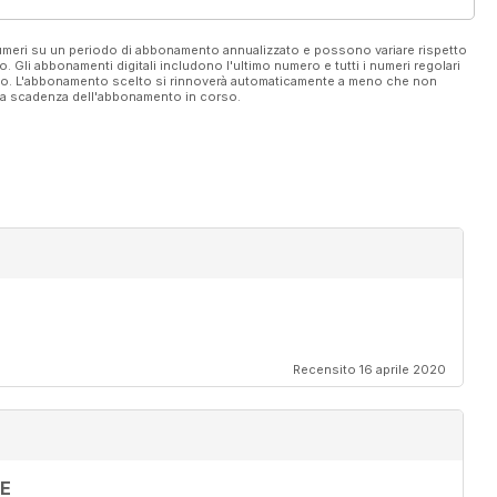
 numeri su un periodo di abbonamento annualizzato e possono variare rispetto
vo. Gli abbonamenti digitali includono l'ultimo numero e tutti i numeri regolari
ato. L'abbonamento scelto si rinnoverà automaticamente a meno che non
ella scadenza dell'abbonamento in corso.
Recensito 16 aprile 2020
RE