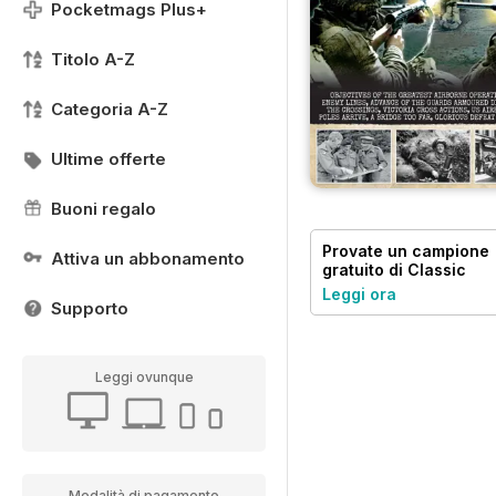
Pocketmags Plus+
Titolo A-Z
Categoria A-Z
Ultime offerte
Buoni regalo
Provate un
campione
Attiva un abbonamento
gratuito
di Classic
Military Vehicle
Leggi ora
Supporto
Leggi ovunque
Modalità di pagamento