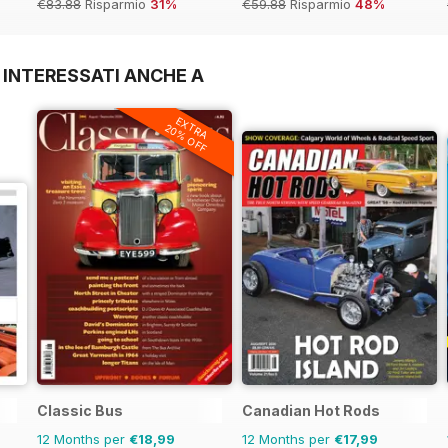
€83.88
Risparmio
31%
€59.88
Risparmio
48%
 INTERESSATI ANCHE A
EXTRA
20% OFF
Classic Bus
Canadian Hot Rods
12 Months per
€18,99
12 Months per
€17,99