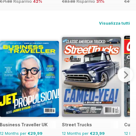
€71.88
Risparmio
42%
€83.88
Risparmio
31%
€41.9
Visualizza tutti
Business Traveller UK
Street Trucks
Cust
12 Months per
€29,99
12 Months per
€23,99
12 Mo