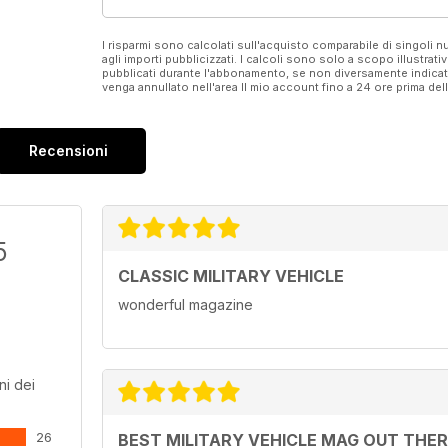
I risparmi sono calcolati sull'acquisto comparabile di singoli
agli importi pubblicizzati. I calcoli sono solo a scopo illustrati
pubblicati durante l'abbonamento, se non diversamente indic
venga annullato nell'area Il mio account fino a 24 ore prima d
Recensioni
5
CLASSIC MILITARY VEHICLE
wonderful magazine
ni dei
26
BEST MILITARY VEHICLE MAG OUT THE