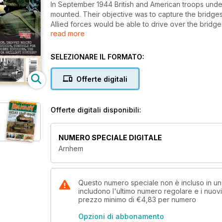
In September 1944 British and American troops under
mounted. Their objective was to capture the bridges
Allied forces would be able to drive over the bridge
read more
All the river crossings were taken except the bridg
staged one of history’s most remarkable last stands
Too Far.
SELEZIONARE IL FORMATO:
Yet exactly what happened on those nine fateful day
dramatic story of Operation Market Garden as it unfo
Offerte digitali
Offerte digitali disponibili:
NUMERO SPECIALE DIGITALE
Arnhem
Questo numero speciale non è incluso in un
includono l'ultimo numero regolare e i nuov
prezzo minimo di
€4,83
per numero
Opzioni di abbonamento