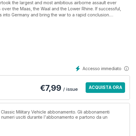
took the largest and most ambitious airborne assault ever
 over the Maas, the Waal and the Lower Rhine. If successful,
s into Germany and bring the war to a rapid conclusion.
e over the Lower Rhine at Arnhem, where British paratroopers
 against overwhelming odds, made famous in the film A Bridge
s in September 1944 is far less well-known. Here we tell the
lded, day-by-day, battle-by-battle.
Accesso immediato
€
7,99
ACQUISTA ORA
/ issue
 Classic Military Vehicle abbonamento. Gli abbonamenti
i numeri usciti durante l'abbonamento e partono da un