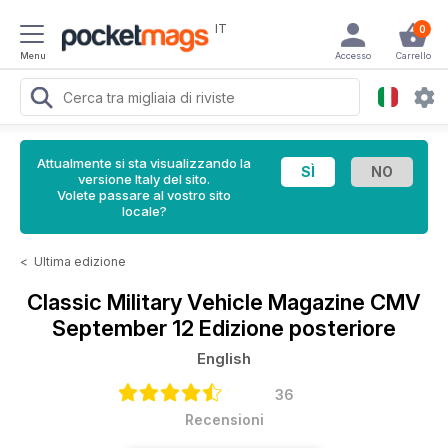
IT
0
Menu
Accesso
Carrello
Attualmente si sta visualizzando la
versione Italy del sito.
Volete passare al vostro sito
locale?
<
Ultima edizione
Classic Military Vehicle Magazine
CMV
September 12 Edizione posteriore
English
36
Recensioni