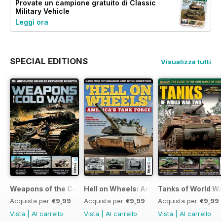
Provate un
campione gratuito
di Classic
Military Vehicle
Leggi ora
SPECIAL EDITIONS
Visualizza tutti
Weapons of the Cold War
Hell on Wheels: America's Tank Force
Tanks of World W
Acquista per
€9,99
Acquista per
€9,99
Acquista per
€9,99
Vista
|
Al carrello
Vista
|
Al carrello
Vista
|
Al carrello