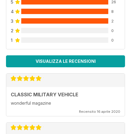
5
26
4
8
3
2
2
0
1
0
VISUALIZZA LE RECENSIONI
CLASSIC MILITARY VEHICLE
wonderful magazine
Recensito 16 aprile 2020