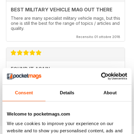
BEST MILITARY VEHICLE MAG OUT THERE
There are many specialist military vehicle mags, but this
one is still the best for the range of topics / articles and
quality.
Recensito 01 ottobre 2018
FOUND IT AGAIN
Didn't know this magazine was still going as its not in
my local shop anymore. Great to find it still is and
thinking about a digital subscription now as it is so
much cheaper, and I think I prefer the digital version
Consent
Details
About
without the staples in it.
Recensito 16 luglio 2013
Welcome to pocketmags.com
We use cookies to improve your experience on our
website and to show you personalised content, ads and