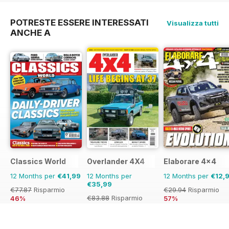
POTRESTE ESSERE INTERESSATI
Visualizza tutti
ANCHE A
Classics World
Overlander 4X4
Elaborare 4x4
12 Months per
€41,99
12 Months per
12 Months per
€12,
€35,99
€77.87
Risparmio
€29.94
Risparmio
€83.88
Risparmio
46%
57%
57%