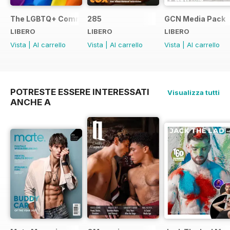
The LGBTQ+ Community Guide
285
GCN Media Pack
LIBERO
LIBERO
LIBERO
Vista
|
Al carrello
Vista
|
Al carrello
Vista
|
Al carrello
POTRESTE ESSERE INTERESSATI
Visualizza tutti
ANCHE A