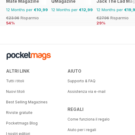
Mate Magazine
QMagazine
Jack The Lad Mag
12 Months per
€10,99
12 Months per
€12,99
12 Months per
€19,
€23.96
Risparmio
€27.96
Risparmio
54%
29%
ALTRI LINK
AIUTO
Tutti i titoli
Supporto & FAQ
Nuovi titoli
Assistenza via e-mail
Best Selling Magazines
REGALI
Riviste gratuite
Come funziona il regalo
Pocketmags Blog
Aiuto per i regali
I nostri editori