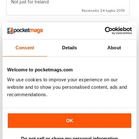
Not just for Ireland
Recensito 24 luglio 2019
THOROUGHLY GOOD READ
Consent
Details
About
Great magazine for the Republic of Ireland
Recensito 20 luglio 2019
Welcome to pocketmags.com
We use cookies to improve your experience on our
website and to show you personalised content, ads and
recommendations.
BEST OF GCN OFFERS!
It's a good magazine for the LGBT community!
OK
Recensito 20 settembre 2017
Do not sell or share my personal information