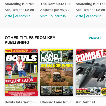
Modelling BR: Network SouthEast
The Complete Guide to Sectional Trac
Modelling BR: Tes
Acquista per
€9,99
Acquista per
€9,99
Acquista per
€9,99
Vista
|
Al carrello
Vista
|
Al carrello
Vista
|
Al carrello
OTHER TITLES FROM KEY
View All
PUBLISHING
Bowls International
Classic Land Rover Magazine
Air Combat