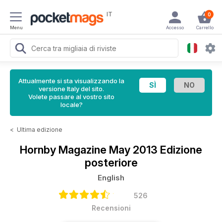
IT
0
Menu
Accesso
Carrello
Attualmente si sta visualizzando la
versione Italy del sito.
Volete passare al vostro sito
locale?
<
Ultima edizione
Hornby Magazine
May 2013 Edizione
posteriore
English
526
Recensioni