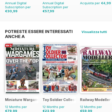
Annual Digital
Annual Digital
Acquista per
€4,99
Subscription per
Subscription per
€30,99
€57,99
€59.88
Risparmio
€83.88
Risparmio
31%
48%
POTRESTE ESSERE INTERESSATI
Visualizza tutti
ANCHE A
Miniature Wargames
Toy Soldier Collector and Historical Fi
Railway Modeller
12 Months per
12 Months per
12 Months per
€79,99
€23,99
€59,99