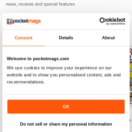
news, reviews and special features.
EDIZIONI INDIETRO
Visualizza tutti
Consent
Details
About
Welcome to pocketmags.com
We use cookies to improve your experience on our
website and to show you personalised content, ads and
recommendations.
OK
August 2026
July 2026
June 2026
Acquista per
€6,99
Acquista per
€6,99
Acquista per
€6,99
Do not sell or share my personal information
Vista
|
Al carrello
Vista
|
Al carrello
Vista
|
Al carrello