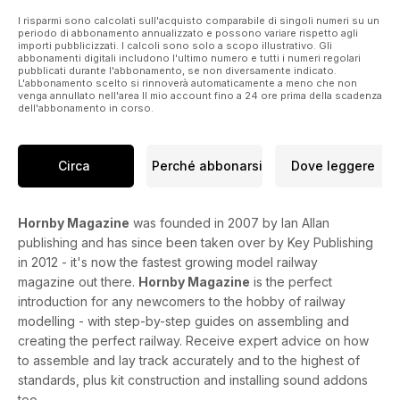
I risparmi sono calcolati sull'acquisto comparabile di singoli numeri su un
periodo di abbonamento annualizzato e possono variare rispetto agli
importi pubblicizzati. I calcoli sono solo a scopo illustrativo. Gli
abbonamenti digitali includono l'ultimo numero e tutti i numeri regolari
pubblicati durante l'abbonamento, se non diversamente indicato.
L'abbonamento scelto si rinnoverà automaticamente a meno che non
venga annullato nell'area Il mio account fino a 24 ore prima della scadenza
dell'abbonamento in corso.
Circa
Perché abbonarsi
Dove leggere
Hornby Magazine
was founded in 2007 by Ian Allan
publishing and has since been taken over by Key Publishing
in 2012 - it's now the fastest growing model railway
magazine out there.
Hornby Magazine
is the perfect
introduction for any newcomers to the hobby of railway
modelling - with step-by-step guides on assembling and
creating the perfect railway. Receive expert advice on how
to assemble and lay track accurately and to the highest of
standards, plus kit construction and installing sound addons
too.