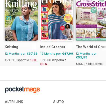
Knitting
Inside Crochet
The World of Cros
12 Months per
€57,99
12 Months per
€47,99
12 Months per
€53,99
€71.91
Risparmio
19%
€119.88
Risparmio
€155.87
Risparmio
60%
65%
ALTRI LINK
AIUTO