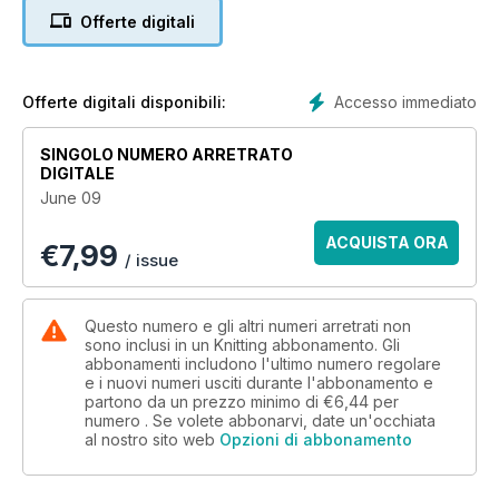
grabbing fleeting moments of sunshine before succumbing to
Offerte digitali
the indoor option. British Summertime had arrived. The
collection has a lovely, fresh feel, featuring a pretty mix of
pastel pinks, blues and lilacs with delicate cables, touches of
Fairisle and Argyle diamonds, all in traditional styles with a
Accesso immediato
Offerte digitali disponibili:
contemporary feel.
SINGOLO NUMERO ARRETRATO
DIGITALE
June 09
ACQUISTA ORA
€
7,99
/ issue
Questo numero e gli altri numeri arretrati non
sono inclusi in un Knitting abbonamento. Gli
abbonamenti includono l'ultimo numero regolare
e i nuovi numeri usciti durante l'abbonamento e
partono da un prezzo minimo di
€6,44
per
numero . Se volete abbonarvi, date un'occhiata
al nostro sito web
Opzioni di abbonamento