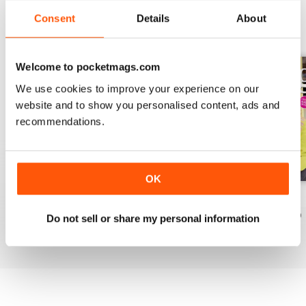
Consent
Details
About
EDIZIONI INDIETRO
Visualizza tutti
Welcome to pocketmags.com
We use cookies to improve your experience on our
website and to show you personalised content, ads and
recommendations.
OK
Issue 270
Issue 269
Issue 268
Acquista per
€7,99
Acquista per
€7,99
Acquista per
€7,99
Do not sell or share my personal information
Vista
|
Al carrello
Vista
|
Al carrello
Vista
|
Al carrello