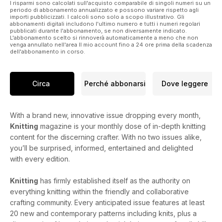
I risparmi sono calcolati sull'acquisto comparabile di singoli numeri su un
periodo di abbonamento annualizzato e possono variare rispetto agli
importi pubblicizzati. I calcoli sono solo a scopo illustrativo. Gli
abbonamenti digitali includono l'ultimo numero e tutti i numeri regolari
pubblicati durante l'abbonamento, se non diversamente indicato.
L'abbonamento scelto si rinnoverà automaticamente a meno che non
venga annullato nell'area Il mio account fino a 24 ore prima della scadenza
dell'abbonamento in corso.
Circa
Perché abbonarsi
Dove leggere
With a brand new, innovative issue dropping every month,
Knitting
magazine is your monthly dose of in-depth knitting
content for the discerning crafter. With no two issues alike,
you’ll be surprised, informed, entertained and delighted
with every edition.
Knitting
has firmly established itself as the authority on
everything knitting within the friendly and collaborative
crafting community. Every anticipated issue features at least
20 new and contemporary patterns including knits, plus a