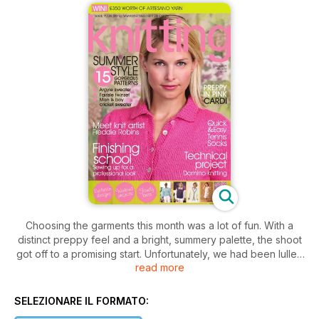
Choosing the garments this month was a lot of fun. With a
distinct preppy feel and a bright, summery palette, the shoot
got off to a promising start. Unfortunately, we had been lulled
read more
into a false sense of security, as the skies abruptly turned a
shade of grey usually reserved for a Hammer House of
Horror film and the heavens opened. But, not to be defeated,
SELEZIONARE IL FORMATO:
we ran in and out of the gardens, dodging the rain and