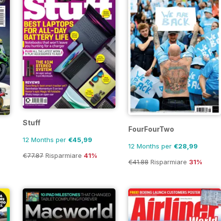
Stuff
FourFourTwo
12 Months per
€45,99
12 Months per
€28,99
€77.87
Risparmiare
41%
€41.88
Risparmiare
31%