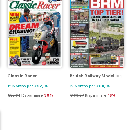
Classic Racer
British Railway Modelling (B
12 Months per
€22,99
12 Months per
€84,99
€35.94
Risparmiare
36%
€103.87
Risparmiare
18%