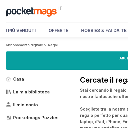
IT
I PIÙ VENDUTI
OFFERTE
HOBBIES & FAI DA TE
Abbonamento digitale
>
Regali
Attua
Cercate il reg
Casa
Stai cercando il regalo
La mia biblioteca
nostre fantastiche offe
Il mio conto
Scegliete tra la nostra s
regalo perfetto per qua
Pocketmags Puzzles
laptop, iPad, iPhone, Fi
mano una cartolina rega