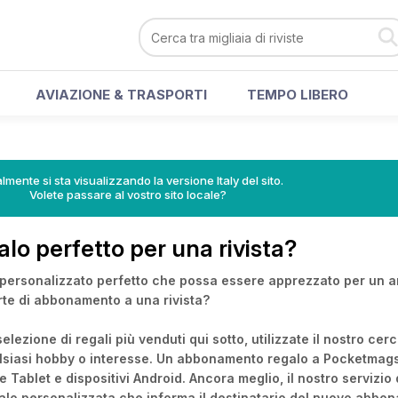
AVIAZIONE & TRASPORTI
TEMPO LIBERO
lmente si sta visualizzando la versione Italy del sito.
Volete passare al vostro sito locale?
alo perfetto per una rivista?
 personalizzato perfetto che possa essere apprezzato per un a
rte di abbonamento a una rivista?
elezione di regali più venduti qui sotto, utilizzate il nostro cerca
lsiasi hobby o interesse. Un abbonamento regalo a Pocketmags c
re Tablet e dispositivi Android. Ancora meglio, il nostro servizi
lo personalizzata che informa il destinatario del nuovo abbona