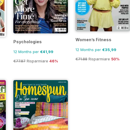
Women’s Fitness
Psychologies
12 Months per
€35,99
12 Months per
€41,99
€71.88
Risparmiare
50%
€77.87
Risparmiare
46%