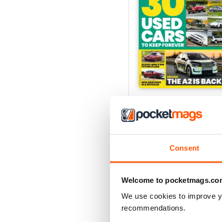
Autocar
12 Months per
€149,99
€254.49
Risparmiare
41%
Consent
Welcome to pocketmags.co
We use cookies to improve y
recommendations.