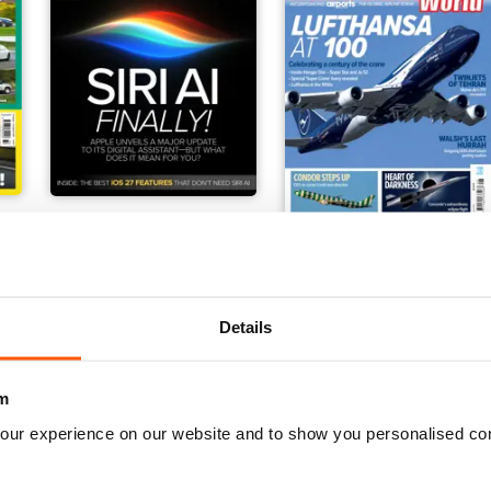
Macworld
Airliner World
12 Months per
€23,99
12 Months per
€57,99
€48.86
Risparmiare
51%
€83.88
Risparmiare
31%
Details
m
our experience on our website and to show you personalised co