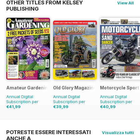
OTHER TITLES FROM KELSEY
View All
PUBLISHING
Amateur Gardening
Old Glory Magazine
Motorcycle Sport 
Annual Digital
Annual Digital
Annual Digital
Subscription per
Subscription per
Subscription per
€41,99
€39,99
€40,99
€90.74
Risparmio
€59.88
Risparmio
€71.88
Risparmio
4
54%
33%
POTRESTE ESSERE INTERESSATI
Visualizza tutti
ANCHE A