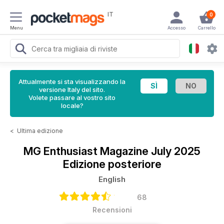
IT
0
Menu
Accesso
Carrello
Attualmente si sta visualizzando la
versione Italy del sito.
Volete passare al vostro sito
locale?
<
Ultima edizione
MG Enthusiast Magazine
July 2025
Edizione posteriore
English
68
Recensioni