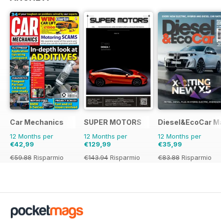
Car Mechanics
SUPER MOTORS
Diesel&EcoCar M
12 Months per
12 Months per
12 Months per
€42,99
€129,99
€35,99
€59.88
Risparmio
€143.94
Risparmio
€83.88
Risparmio
28%
10%
57%