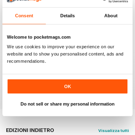
I look forward to receiving my copy each month when
it arrives in my post box, however since covid19 & no
flights from the UK, I haven't seen a copy for months
Consent
Details
About
now.
I am happy to be able to read the online version but do
prefer the hard back copy which I collect !
Welcome to pocketmags.com
Recensito 04 settembre 2020
We use cookies to improve your experience on our
website and to show you personalised content, ads and
recommendations.
Love MG Enthusiast. My favorite marque specific
magazine of all time.
OK
Recensito 03 luglio 2012
Do not sell or share my personal information
EDIZIONI INDIETRO
Visualizza tutti