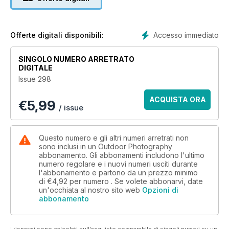
photography
+
Shoot autumn abstracts
Outdoor skills: reading the weather
Accesso immediato
Offerte digitali disponibili:
On location in Durham
Top nature highlights for October
SINGOLO NUMERO ARRETRATO
Cover image © Drew Buckley
DIGITALE
Issue 298
ACQUISTA ORA
€
5,99
/ issue
Questo numero e gli altri numeri arretrati non
sono inclusi in un Outdoor Photography
abbonamento. Gli abbonamenti includono l'ultimo
numero regolare e i nuovi numeri usciti durante
l'abbonamento e partono da un prezzo minimo
di
€4,92
per numero . Se volete abbonarvi, date
un'occhiata al nostro sito web
Opzioni di
abbonamento