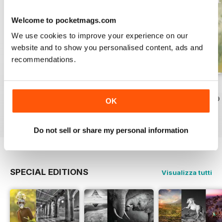
Welcome to pocketmags.com
We use cookies to improve your experience on our
website and to show you personalised content, ads and
recommendations.
Issue 331
Issue 330
Issue 329
Acquista per
€5,99
Acquista per
€5,99
Acquista per
€5,99
OK
Vista
|
Al carrello
Vista
|
Al carrello
Vista
|
Al carrello
Do not sell or share my personal information
SPECIAL EDITIONS
Visualizza tutti