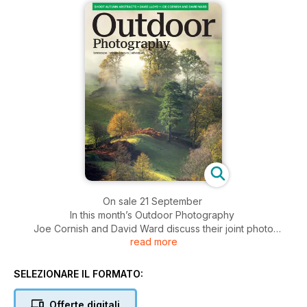
On sale 21 September
In this month’s Outdoor Photography
Joe Cornish and David Ward discuss their joint photo
read more
exhibition
Drew Buckley captures autumn’s splendour in the Lake
District
SELEZIONARE IL FORMATO:
In conversation with nature photographer Simon Turnbull
David Lloyd’s pure and simple approach to wildlife
Offerte digitali