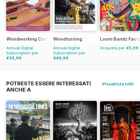
Woodworking Crafts Magazine
Woodturning
Loom Bandz Fact
Annual Digital
Annual Digital
Acquista per
€5,99
Subscription per
Subscription per
€35,99
€46,99
€41.94
Risparmio
14%
€71.88
Risparmio
35%
POTRESTE ESSERE INTERESSATI
Visualizza tutti
ANCHE A