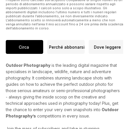
I risparmi sono calcolati sull'acquisto comparabile di singoli numeri su un
periodo di abbonamento annualizzato e possono variare rispetto agli
importi pubblicizzati. I calcoli sono solo a scopo illustrativo. Gli
abbonamenti digitali includono l'ultimo numero e tutti i numeri regolari
pubblicati durante l'abbonamento, se non diversamente indicato.
L'abbonamento scelto si rinnoverà automaticamente a meno che non
venga annullato nell'area Il mio account fino a 24 ore prima della scadenza
dell'abbonamento in corso.
Circa
Perché abbonarsi
Dove leggere
Outdoor Photography
is the leading digital magazine that
specialises in landscape, wildlife, nature and adventure
photography. It combines stunning landscape shots with
guides on how to achieve the perfect outdoor photo for
those serious amateurs or semi-professional photographers
- always giving the inside scoop on the creative and
technical approaches used in photography today! Plus, get
the chance to enter your very own snapshots into
Outdoor
Photography’s
competitions in every issue.
Join the mass of subscribers and take in stunning