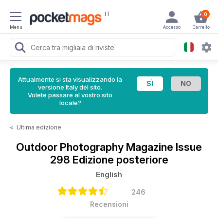
IT
0
Menu
Accesso
Carrello
Attualmente si sta visualizzando la
versione Italy del sito.
Volete passare al vostro sito
locale?
<
Ultima edizione
Outdoor Photography Magazine
Issue
298 Edizione posteriore
English
246
Recensioni