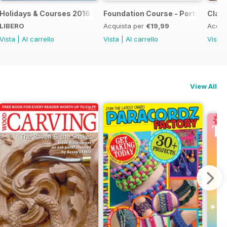
te Guide 2017
Holidays & Courses 2016
Foundation Course - Portrait Pho
Clas
LIBERO
Acquista per
€19,99
Acqui
Vista
|
Al carrello
Vista
|
Al carrello
Vista
View All