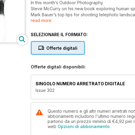
In this month’s Outdoor Photography
Steve McCurry on his new book exploring human spi
Mark Bauer’s top tips for shooting telephoto lands
read more
In conversation with Scottish landscape specialist S
Chris Herring shares his ideas for photographing loca
+
SELEZIONARE IL FORMATO:
Sandra Kenyon’s Arctic wildlife adventures
Lens review: Sony FE 70-200mm f/4 Macro G OSS I
Offerte digitali
Natural Landscape Photography Awards
On location on the Wirral Peninsula
Cover image © Sandra Kenyon
Offerte digitali disponibili:
SINGOLO NUMERO ARRETRATO DIGITALE
Issue 302
Questo numero e gli altri numeri arretrati 
abbonamenti includono l'ultimo numero rego
partono da un prezzo minimo di
€4,92
per 
web
Opzioni di abbonamento