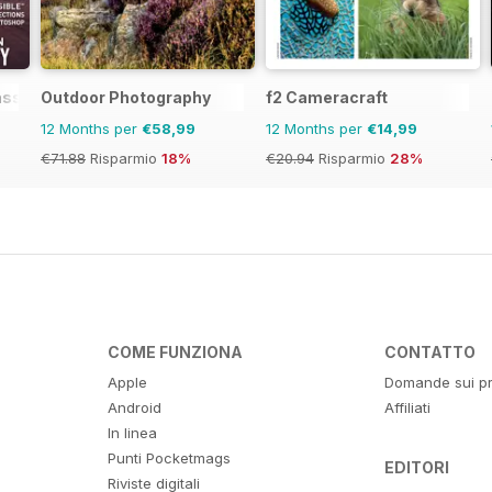
ass Magazine
Outdoor Photography
f2 Cameracraft
12 Months per
€58,99
12 Months per
€14,99
€71.88
Risparmio
18%
€20.94
Risparmio
28%
COME FUNZIONA
CONTATTO
Apple
Domande sui pr
Android
Affiliati
In linea
Punti Pocketmags
EDITORI
Riviste digitali