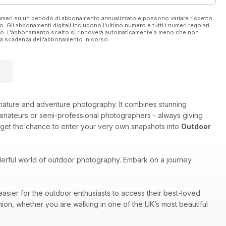
 numeri su un periodo di abbonamento annualizzato e possono variare rispetto
vo. Gli abbonamenti digitali includono l'ultimo numero e tutti i numeri regolari
ato. L'abbonamento scelto si rinnoverà automaticamente a meno che non
ella scadenza dell'abbonamento in corso.
e, nature and adventure photography. It combines stunning
amateurs or semi-professional photographers - always giving
 get the chance to enter your very own snapshots into
Outdoor
nderful world of outdoor photography. Embark on a journey
easier for the outdoor enthusiasts to access their best-loved
nion, whether you are walking in one of the UK’s most beautiful