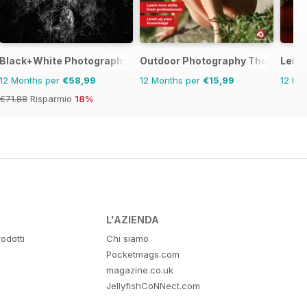
Black+White Photography
Outdoor Photography The Comple
Lens
12 Months per
€58,99
12 Months per
€15,99
12 Mo
€71.88
Risparmio
18%
L'AZIENDA
odotti
Chi siamo
Pocketmags.com
magazine.co.uk
JellyfishCoNNect.com