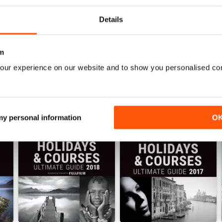
Vista
|
Al carrello
Vista
|
Al carrello
Details
m
our experience on our website and to show you personalised co
 my personal information
O