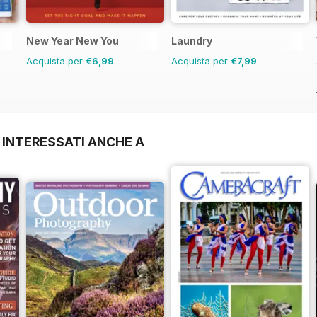
New Year New You
Laundry
Acquista per
€6,99
Acquista per
€7,99
 INTERESSATI ANCHE A