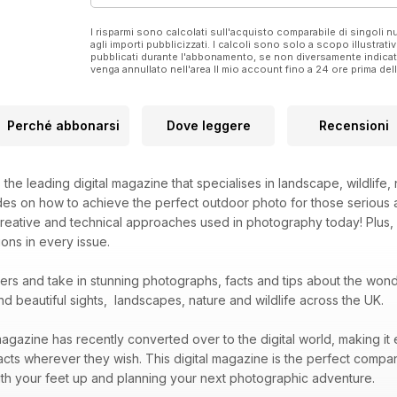
I risparmi sono calcolati sull'acquisto comparabile di singoli
agli importi pubblicizzati. I calcoli sono solo a scopo illustrati
pubblicati durante l'abbonamento, se non diversamente indic
venga annullato nell'area Il mio account fino a 24 ore prima d
Perché abbonarsi
Dove leggere
Recensioni
s the leading digital magazine that specialises in landscape, wildlif
des on how to achieve the perfect outdoor photo for those serious 
creative and technical approaches used in photography today! Plus,
ons in every issue.
bers and take in stunning photographs, facts and tips about the wo
nd beautiful sights, landscapes, nature and wildlife across the UK.
agazine has recently converted over to the digital world, making it 
acts wherever they wish. This digital magazine is the perfect compa
 with your feet up and planning your next photographic adventure.