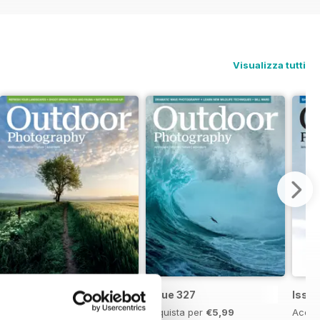
Visualizza tutti
Issue 328
Issue 327
Issu
Acquista per
€5,99
Acquista per
€5,99
Acqui