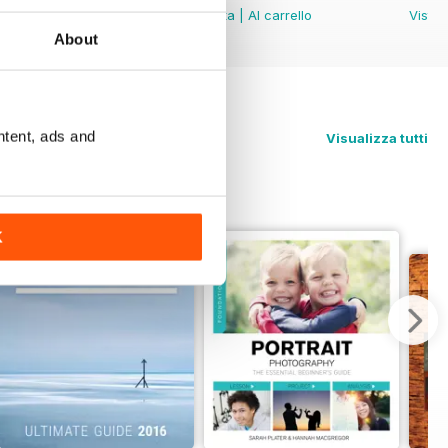
Vista
|
Al carrello
Vista
|
Al carrello
Vista
About
ntent, ads and
Visualizza tutti
K