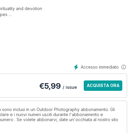
rituality and devotion
capes
tephen Ball
lly in winter
I
Accesso immediato
€
5,99
ACQUISTA ORA
/ issue
non sono inclusi in un Outdoor Photography abbonamento. Gli
lare e i nuovi numeri usciti durante l'abbonamento e
numero . Se volete abbonarvi, date un'occhiata al nostro sito