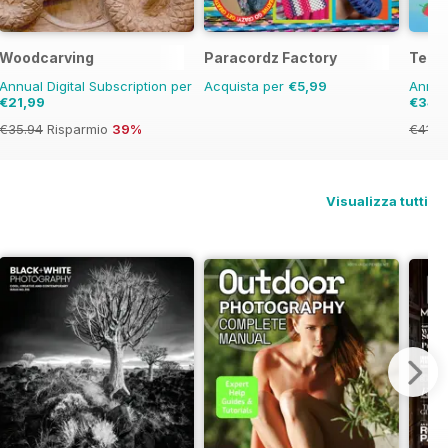
Woodcarving
Paracordz Factory
Teen
Annual Digital Subscription per
Acquista per
€5,99
Annual
€21,99
€34,
€35.94
Risparmio
39%
€41.9
Visualizza tutti