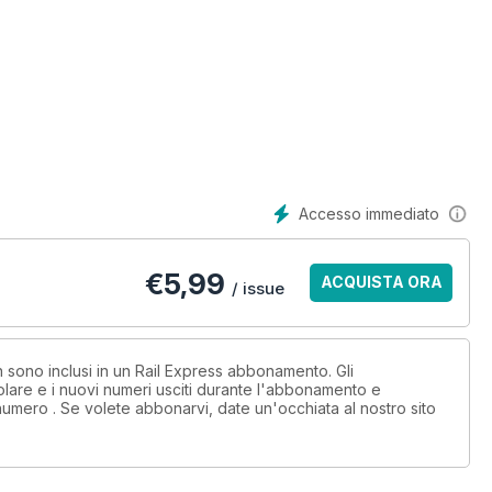
 Focus on First ScotRail: A-B Link to the Borders route, Major
 light for Great Western electrification, Network Rail to be
s July open day at Carlisle Kingmoor.
Accesso immediato
€
5,99
ACQUISTA ORA
/ issue
n sono inclusi in un Rail Express abbonamento. Gli
lare e i nuovi numeri usciti durante l'abbonamento e
numero . Se volete abbonarvi, date un'occhiata al nostro sito