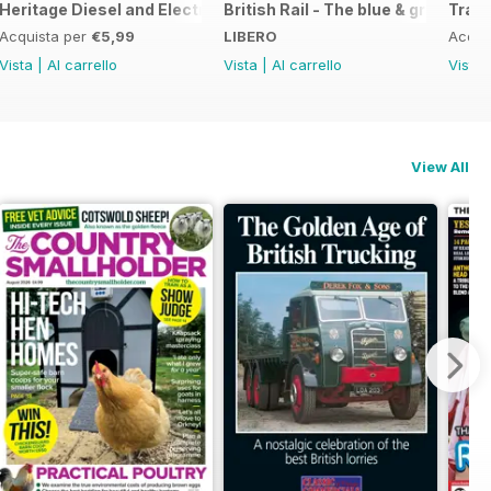
ight
Heritage Diesel and Electric Locomotives
British Rail - The blue & grey year
Train
Acquista per
€5,99
LIBERO
Acqui
Vista
|
Al carrello
Vista
|
Al carrello
Vista
View All