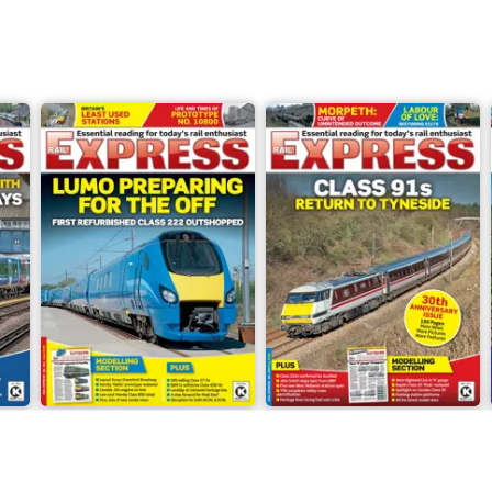
Jun-26
May-26
Acquista per
€5,99
Acquista per
€5,99
Vista
|
Al carrello
Vista
|
Al carrello