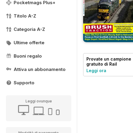
Pocketmags Plus+
Titolo A-Z
Categoria A-Z
Ultime offerte
Buoni regalo
Provate un
campione
gratuito
di Rail
Express
Attiva un abbonamento
Leggi ora
Supporto
Leggi ovunque
Modalità di pagamento