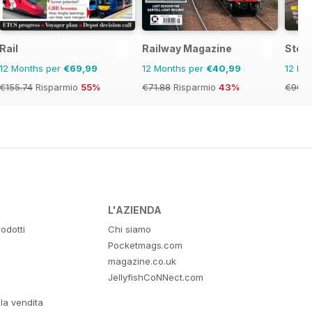
Rail
Railway Magazine
Stea
12 Months per
€69,99
12 Months per
€40,99
12 Mo
€155.74
Risparmio
55%
€71.88
Risparmio
43%
€90.8
L'AZIENDA
odotti
Chi siamo
Pocketmags.com
magazine.co.uk
JellyfishCoNNect.com
lla vendita