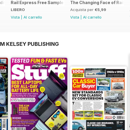
dition - Free
Rail Express Free Sample Issue
The Changing Face of Railfre
LIBERO
Acquista per
€5,99
Vista
|
Al carrello
Vista
|
Al carrello
OM KELSEY PUBLISHING