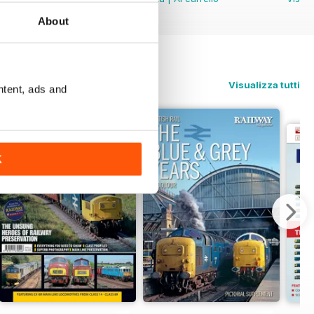
About
Visualizza tutti
ntent, ads and
K