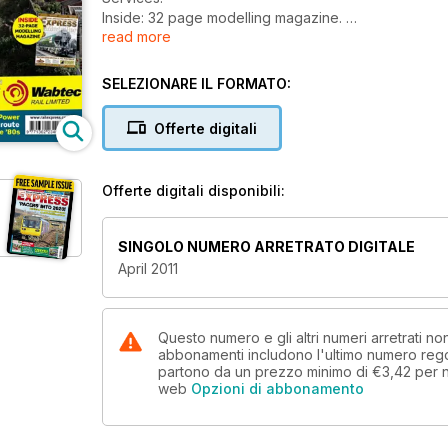
Inside: 32 page modelling magazine.
read more
Class 59s Part 2: From Mendip Rail to National Power,
Depot: Stratford Diesel Repair Shop in the '80s.
Government approves Hitachi Intercity Express, Green
SELEZIONARE IL FORMATO:
broken up into nine regional entities, DRS announce
Offerte digitali
Offerte digitali disponibili:
SINGOLO NUMERO ARRETRATO DIGITALE
April 2011
Questo numero e gli altri numeri arretrati no
abbonamenti includono l'ultimo numero rego
partono da un prezzo minimo di
€3,42
per 
web
Opzioni di abbonamento