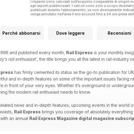
I risparmi sono calcolati sull'acquisto comparabile di singoli
agli importi pubblicizzati. I calcoli sono solo a scopo illustrati
pubblicati durante l'abbonamento, se non diversamente indic
venga annullato nell'area Il mio account fino a 24 ore prima d
Perché abbonarsi
Dove leggere
Recensioni
n 1996 and published every month,
Rail Express
is your monthly insig
ay’s rail enthusiast
’, the title brings you all the latest in rail-indus
xpress
has firmly cemented its status as the go-to publication for UK
tful and in-depth features on some of the important issues facing rail 
ife in front of your very eyes. Whether it’s overground or undergroun
ing the modern rail enthusiast needs to know.
-related news and in-depth features, upcoming events in the world 
siasts,
Rail Express
brings you coverage of absolutely everything tra
 with an annual
Rail Express Magazine digital magazine subscrip