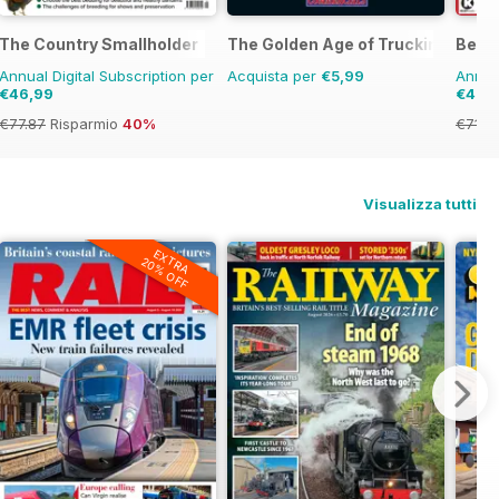
The Country Smallholder
The Golden Age of Trucking
Best 
Annual Digital Subscription per
Acquista per
€5,99
Annual
€46,99
€42,
€77.87
Risparmio
40%
€71.8
Visualizza tutti
EXTRA
20% OFF