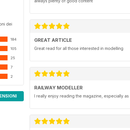
always plenty of good content
oni dei
184
GREAT ARTICLE
Great read for all those interested in modelling
105
25
7
2
RAILWAY MODELLER
ENSIONI
I really enjoy reading the magazine, especially as