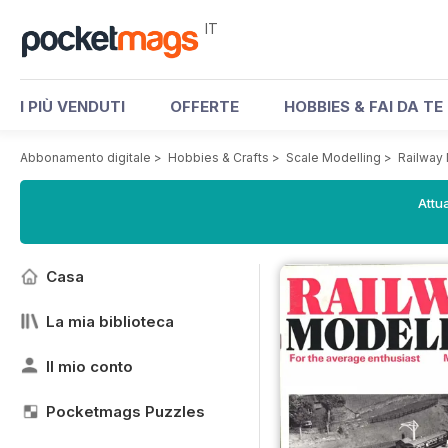
IT
I PIÙ VENDUTI
OFFERTE
HOBBIES & FAI DA TE
Abbonamento digitale
>
Hobbies & Crafts
>
Scale Modelling
>
Railway
Attua
Casa
La mia biblioteca
Il mio conto
Pocketmags Puzzles