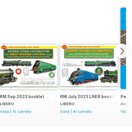
RM Sep 2023 booklet
RM July 2023 LNER booklet
Peco
LIBERO
LIBERO
Acqui
Vista
|
Al carrello
Vista
|
Al carrello
Vista