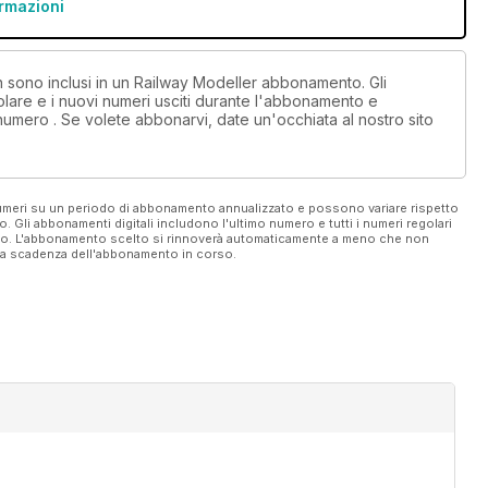
ormazioni
on sono inclusi in un Railway Modeller abbonamento. Gli
lare e i nuovi numeri usciti durante l'abbonamento e
numero . Se volete abbonarvi, date un'occhiata al nostro sito
 numeri su un periodo di abbonamento annualizzato e possono variare rispetto
vo. Gli abbonamenti digitali includono l'ultimo numero e tutti i numeri regolari
ato. L'abbonamento scelto si rinnoverà automaticamente a meno che non
ella scadenza dell'abbonamento in corso.