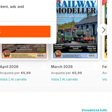
ntent, ads and
K
April 2026
March 2026
Febr
Acquista per
€5,99
Acquista per
€5,99
Acqui
Vista
|
Al carrello
Vista
|
Al carrello
Vista
Visualizza tutti