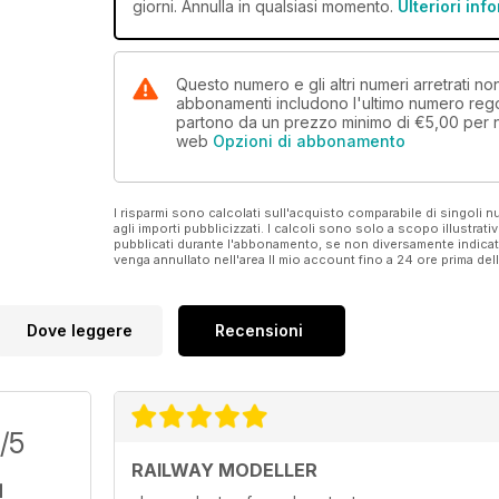
giorni. Annulla in qualsiasi momento.
Ulteriori inf
Questo numero e gli altri numeri arretrati n
abbonamenti includono l'ultimo numero rego
partono da un prezzo minimo di
€5,00
per 
web
Opzioni di abbonamento
I risparmi sono calcolati sull'acquisto comparabile di singoli
agli importi pubblicizzati. I calcoli sono solo a scopo illustrati
pubblicati durante l'abbonamento, se non diversamente indic
venga annullato nell'area Il mio account fino a 24 ore prima d
Dove leggere
Recensioni
/5
RAILWAY MODELLER