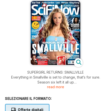
SUPERGIRL RETURNS: SMALLVILLE
Everything in Smallville is set to change, that’s for sure.
Season six left it all up
read more
in the air. Did Lana die when her SUV exploded? Had Chloe
gone and joined her when she collapsed after her tears
brought Lois back to life? What happened to Lionel, and to
SELEZIONARE IL FORMATO:
Lex? And, quite simply, who was destined for narrative red
herring status? Season seven answers all this and more but
Offerte digitali