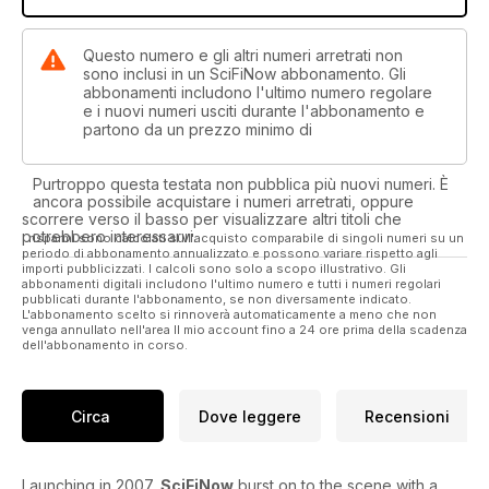
Questo numero e gli altri numeri arretrati non
sono inclusi in un SciFiNow abbonamento. Gli
abbonamenti includono l'ultimo numero regolare
e i nuovi numeri usciti durante l'abbonamento e
partono da un prezzo minimo di
Purtroppo questa testata non pubblica più nuovi numeri. È
ancora possibile acquistare i numeri arretrati, oppure
scorrere verso il basso per visualizzare altri titoli che
potrebbero interessarvi.
I risparmi sono calcolati sull'acquisto comparabile di singoli numeri su un
periodo di abbonamento annualizzato e possono variare rispetto agli
importi pubblicizzati. I calcoli sono solo a scopo illustrativo. Gli
abbonamenti digitali includono l'ultimo numero e tutti i numeri regolari
pubblicati durante l'abbonamento, se non diversamente indicato.
L'abbonamento scelto si rinnoverà automaticamente a meno che non
venga annullato nell'area Il mio account fino a 24 ore prima della scadenza
dell'abbonamento in corso.
Circa
Dove leggere
Recensioni
Launching in 2007,
SciFiNow
burst on to the scene with a