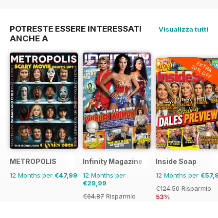
€71.88
Risparmio
40%
€71.88
Risparmio
42%
€90.87
Risparmio
4
POTRESTE ESSERE INTERESSATI
Visualizza tutti
ANCHE A
EXTRA
20% OFF
METROPOLIS
Infinity Magazine
Inside Soap
12 Months per
€47,99
12 Months per
12 Months per
€57,
€29,99
€124.50
Risparmio
€64.87
Risparmio
53%
54%