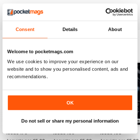
If you love all things science fiction then this is the must-
have magazine for you!
Consent
Details
About
EDIZIONI INDIETRO
Welcome to pocketmags.com
Visualizza tutti
We use cookies to improve your experience on our
website and to show you personalised content, ads and
recommendations.
OK
Do not sell or share my personal information
Issue 170
Issue 169
Issue 168