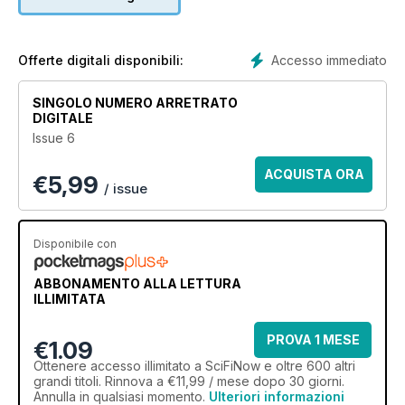
there is one new development that overshadows everything
and that’s the arrival of a new superhero. A Kryptonian
superhero to be precise, and one that proves that Clark
wasn’t the only one to survive his parent planet’s demise.
Accesso immediato
Offerte digitali disponibili:
Yep, Supergirl is set to make her Smallville bow.
SINGOLO NUMERO ARRETRATO
DIGITALE
Issue 6
ACQUISTA ORA
€
5,99
/ issue
Disponibile con
ABBONAMENTO ALLA LETTURA
ILLIMITATA
PROVA 1 MESE
€1.09
Ottenere
accesso illimitato
a SciFiNow e oltre 600 altri
grandi titoli. Rinnova a €11,99 / mese dopo 30 giorni.
Annulla in qualsiasi momento.
Ulteriori informazioni