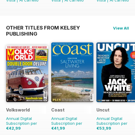
Vista
|
Al carrello
Vista
|
Al carrello
Vista
|
Al carrello
OTHER TITLES FROM KELSEY
View All
PUBLISHING
Volksworld
Coast
Uncut
Annual Digital
Annual Digital
Annual Digital
Subscription per
Subscription per
Subscription per
€42,99
€41,99
€53,99