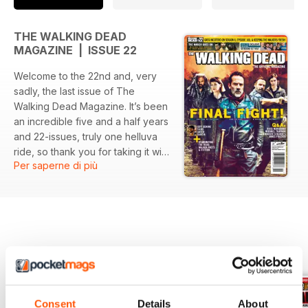
THE WALKING DEAD
MAGAZINE | ISSUE 22
Welcome to the 22nd and, very
sadly, the last issue of The
Walking Dead Magazine. It’s been
an incredible five and a half years
and 22-issues, truly one helluva
ride, so thank you for taking it with
Per saperne di più
us.
But for the moment, dry those
eyes, as we’ve got a rip-roaring
issue for you!
EDIZIONI INDIETRO
Visualizza tutti
The new season of AMC’s The
Walking Dead is already well
underway, and we’re betting that
your mind is reeling by now! The
Consent
Details
About