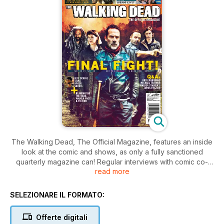
The Walking Dead, The Official Magazine, features an inside
look at the comic and shows, as only a fully sanctioned
quarterly magazine can! Regular interviews with comic co-
read more
creator and executive producer, Robert Kirkman; in depth
chats with the cast and crew of AMC’s The Walking Dead,
and AMC’s Fear The Walking Dead; incredible behind-the-
SELEZIONARE IL FORMATO:
scenes access and much, much more!
Offerte digitali