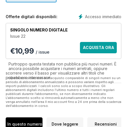
Accesso immediato
Offerte digitali disponibili:
SINGOLO NUMERO DIGITALE
Issue 22
ACQUISTA ORA
€
10,99
/ issue
Purtroppo questa testata non pubblica più nuovi numeri. È
ancora possibile acquistare i numeri arretrati, oppure
scorrere verso il basso per visualizzare altri titoli che
potrebbero interessarvi.
I risparmi sono calcolati sull'acquisto comparabile di singoli numeri su un
periodo di abbonamento annualizzato e possono variare rispetto agli
importi pubblicizzati. I calcoli sono solo a scopo illustrativo. Gli
abbonamenti digitali includono l'ultimo numero e tutti i numeri regolari
pubblicati durante l'abbonamento, se non diversamente indicato.
L'abbonamento scelto si rinnoverà automaticamente a meno che non
venga annullato nell'area Il mio account fino a 24 ore prima della scadenza
dell'abbonamento in corso.
In questo numero
Dove leggere
Recensioni