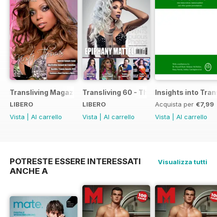
Transliving Magazine FREE Sample Issue
Transliving 60 - The Ultimate Celebrat
Insights into Tr
LIBERO
LIBERO
Acquista per
€7,99
Vista
|
Al carrello
Vista
|
Al carrello
Vista
|
Al carrello
POTRESTE ESSERE INTERESSATI
Visualizza tutti
ANCHE A