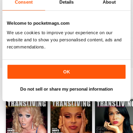
Consent
Details
About
Welcome to pocketmags.com
GREAT TRANS MAGAZINE
We use cookies to improve your experience on our
Very internationally based magazine of interest to trans
website and to show you personalised content, ads and
people and their admirers
recommendations.
Recensito 13 settembre 2017
OK
EDIZIONI INDIETRO
Do not sell or share my personal information
Visualizza tutti