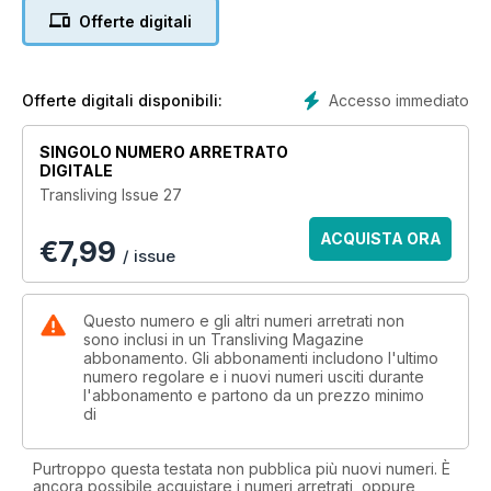
Rachael Fox
Offerte digitali
The Seahorse Society Ball
Michelles Photoshoot
Stephanies Throat Surgery
A Social Scientist View of TG
Accesso immediato
Offerte digitali disponibili:
The Satin Girls
Fairy Godmother
SINGOLO NUMERO ARRETRATO
Pigeon Holed
DIGITALE
Trannies in Las Vegas
Transliving Issue 27
A Tall Story
Nylons and the Tall Girl
ACQUISTA ORA
€
7,99
Three Tall Girls
/ issue
Contacts
Fabulous photo spreads, real-life stories, events and so
much more.....
Questo numero e gli altri numeri arretrati non
sono inclusi in un Transliving Magazine
abbonamento. Gli abbonamenti includono l'ultimo
numero regolare e i nuovi numeri usciti durante
l'abbonamento e partono da un prezzo minimo
di
Purtroppo questa testata non pubblica più nuovi numeri. È
ancora possibile acquistare i numeri arretrati, oppure