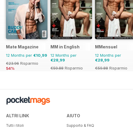
Mate Magazine
MM in English
MMensuel
12 Months per
€10,99
12 Months per
12 Months per
€28,99
€28,99
€23.96
Risparmio
€59.88
Risparmio
€59.88
Risparmio
54%
52%
52%
ALTRI LINK
AIUTO
Tutti i titoli
Supporto & FAQ