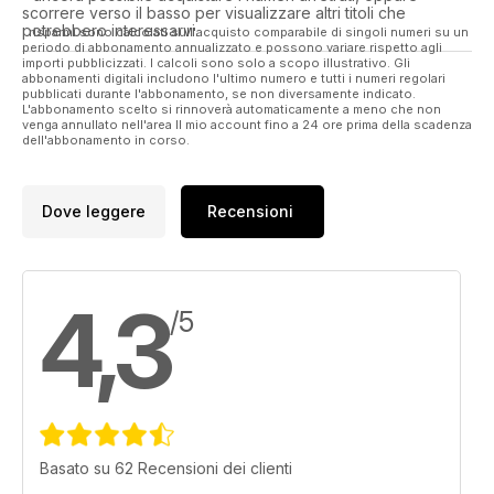
scorrere verso il basso per visualizzare altri titoli che
potrebbero interessarvi.
I risparmi sono calcolati sull'acquisto comparabile di singoli numeri su un
periodo di abbonamento annualizzato e possono variare rispetto agli
importi pubblicizzati. I calcoli sono solo a scopo illustrativo. Gli
abbonamenti digitali includono l'ultimo numero e tutti i numeri regolari
pubblicati durante l'abbonamento, se non diversamente indicato.
L'abbonamento scelto si rinnoverà automaticamente a meno che non
venga annullato nell'area Il mio account fino a 24 ore prima della scadenza
dell'abbonamento in corso.
Dove leggere
Recensioni
4,3
/5
Basato su 62 Recensioni dei clienti