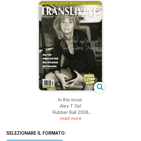
In this issue:
Alex T Girl
Rubber Ball 2008
read more
Miss TV Scotland
Hair Extensions
Lauren Harries : Up close and personal
SELEZIONARE IL FORMATO:
Eating Out