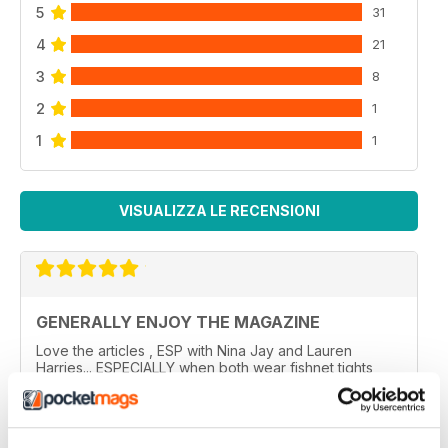
5
31
4
21
3
8
2
1
1
1
VISUALIZZA LE RECENSIONI
GENERALLY ENJOY THE MAGAZINE
Love the articles , ESP with Nina Jay and Lauren
Harries... ESPECIALLY when both wear fishnet tights
????????
..
Recensito 10 febbraio 2026