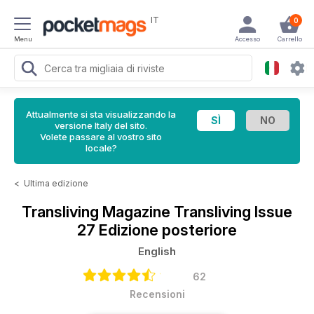
IT
0
Menu
Accesso
Carrello
Attualmente si sta visualizzando la
versione Italy del sito.
Volete passare al vostro sito
locale?
<
Ultima edizione
Transliving Magazine
Transliving Issue
27 Edizione posteriore
English
62
Recensioni