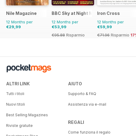
Nile Magazine
BBC Sky at Night Magazine
Iron Cross
12 Months per
12 Months per
12 Months per
€29,99
€53,99
€59,99
€95.88
Risparmio
€71.96
Risparmio
17
44%
ALTRI LINK
AIUTO
Tutti i titoli
Supporto & FAQ
Nuovi titoli
Assistenza via e-mail
Best Selling Magazines
REGALI
Riviste gratuite
Come funziona il regalo