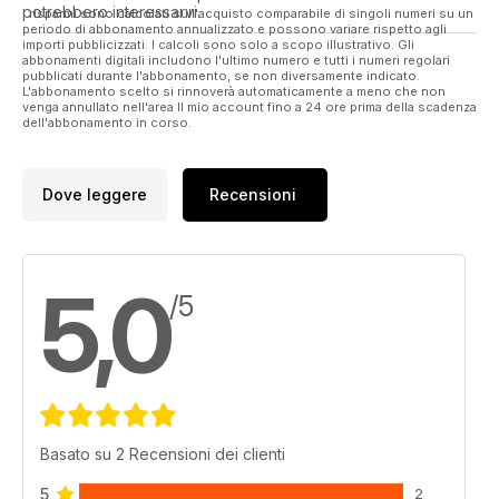
OZ COLUMN - Lee Paqui & Sheryl Gottschall ask 'Why no
potrebbero interessarvi.
I risparmi sono calcolati sull'acquisto comparabile di singoli numeri su un
crop circles down under ?'
periodo di abbonamento annualizzato e possono variare rispetto agli
importi pubblicizzati. I calcoli sono solo a scopo illustrativo. Gli
abbonamenti digitali includono l'ultimo numero e tutti i numeri regolari
THE ALIENS VANISHING ACT - Ahmad Jamaludin discusses
pubblicati durante l'abbonamento, se non diversamente indicato.
entity cases where the entities simply 'vanish'.
L'abbonamento scelto si rinnoverà automaticamente a meno che non
venga annullato nell'area Il mio account fino a 24 ore prima della scadenza
dell'abbonamento in corso.
BOTH ENDS AGAINST THE MIDDLE - Brian Allan discusses the
idea that UFOs are very much part of paranormal phenomena.
Dove leggere
Recensioni
PROOF AT LAST? Are UFO landings proof at last of ET
visitation?
And much, much more.
5,0
/5
Basato su 2 Recensioni dei clienti
5
2