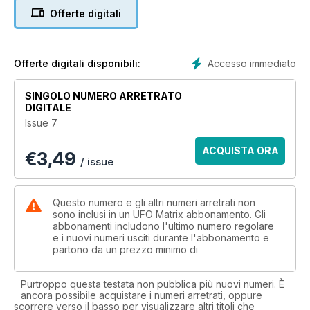
forgotten about. Thiago Ticchetti does exactly that from
Offerte digitali
Brazil.
UFO'S AND DISNEY - Have the powers-that-be influenced
film makers ?
Accesso immediato
Offerte digitali disponibili:
WESTALL PT.2 - Shane Ryan concludes his two-part feature
SINGOLO NUMERO ARRETRATO
on the UFO landing case from Australia in 1966.
DIGITALE
Issue 7
THE MUCHALLS UFOS - Tom James Moir details his own
sighting from Muchalls in North-East Scotland.
ACQUISTA ORA
€
3,49
/ issue
SPOTLIGHT - Michael Hallowell delves into UFO cases, films
and photographs that are currently causing a lot of debate.
Questo numero e gli altri numeri arretrati non
CLAS SVAHN - Interviews the Apollo astronaut Edgar Mitchell.
sono inclusi in un UFO Matrix abbonamento. Gli
abbonamenti includono l'ultimo numero regolare
e i nuovi numeri usciti durante l'abbonamento e
MoD X-FILES - Former MoD UFO expert and UFO MATRIX
partono da un prezzo minimo di
columnist Nick Pope Does not believe that the movie makers
have been influenced by anyone from the corridors of
power.
Purtroppo questa testata non pubblica più nuovi numeri. È
ancora possibile acquistare i numeri arretrati, oppure
scorrere verso il basso per visualizzare altri titoli che