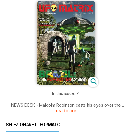
In this issue: 7
NEWS DESK - Malcolm Robinson casts his eyes over the
read more
latest ufological items making the news.
BRAZIL: - THE FORGOTTEN CASES Whenever we can at UFO
SELEZIONARE IL FORMATO:
Matrix we like to bring you UFO cases that have been