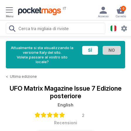
IT
0
Menu
Accesso
Carrello
Attualmente si sta visualizzando la
versione Italy del sito.
Volete passare al vostro sito
locale?
<
Ultima edizione
UFO Matrix Magazine
Issue 7 Edizione
posteriore
English
2
Recensioni