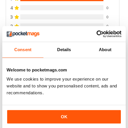
4
0
3
0
2
0
1
0
Consent
Details
About
VISUALIZZA LE RECENSIONI
Welcome to pocketmags.com
We use cookies to improve your experience on our
website and to show you personalised content, ads and
GREAT
recommendations.
Love the subject and at last a mag I can read on my
ipad
Recensito 25 novembre 2012
OK