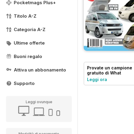
Pocketmags Plus+
Titolo A-Z
Categoria A-Z
Ultime offerte
Buoni regalo
Provate un
campione
Attiva un abbonamento
gratuito
di What
Motorhome magazine
Leggi ora
Supporto
Leggi ovunque
Modalità di pagamento