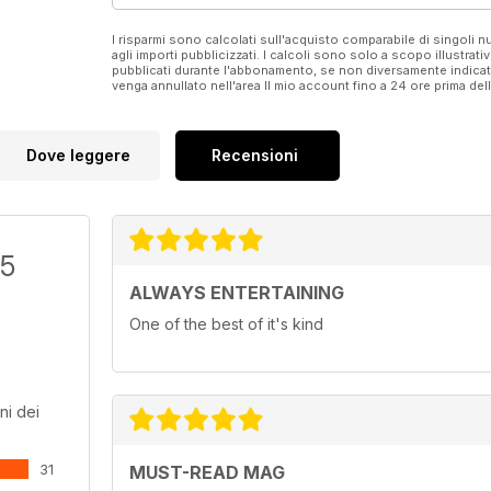
I risparmi sono calcolati sull'acquisto comparabile di singoli
agli importi pubblicizzati. I calcoli sono solo a scopo illustrati
pubblicati durante l'abbonamento, se non diversamente indic
venga annullato nell'area Il mio account fino a 24 ore prima d
Dove leggere
Recensioni
/5
ALWAYS ENTERTAINING
One of the best of it's kind
ni dei
31
MUST-READ MAG