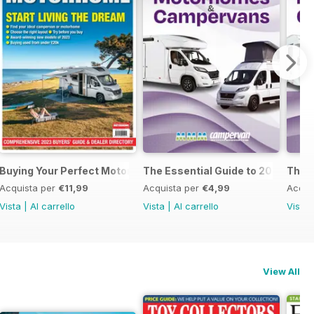
al Guide to Motorhomes & Campervans 2025
Buying Your Perfect Motorhome 2023
The Essential Guide to 2023 Mo
The 
Acquista per
€11,99
Acquista per
€4,99
Acqui
Vista
|
Al carrello
Vista
|
Al carrello
Vista
View All