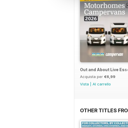
Out and About Live Es
Acquista per
€6,99
Vista
|
Al carrello
OTHER TITLES FR