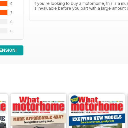
If you're looking to buy a motorhome, this is a 
9
is invaluable before you part with a large amount 
7
0
0
ENSIONI