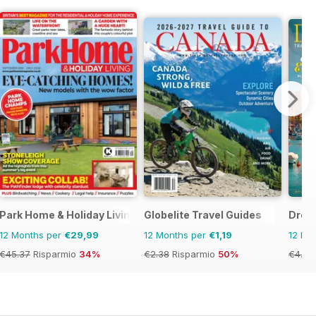
Park Home & Holiday Living
Globelite Travel Guides
Drea
12 Months per
€29,99
12 Months per
€1,19
12 Mo
€45.37
Risparmio
34%
€2.38
Risparmio
50%
€4.76