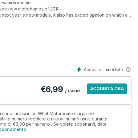
a new motorhome.
st-see new motorhomes of 2014.
ut next year's new models, it also has expert opinion on which are
urer.
w super compact coachbuilt from Elddis and the fantastic rear
 of Bailey's new Approach Autograph 740 and our experts review an
orhomes coming for the 2014 season.
Accesso immediato
€
6,99
ACQUISTA ORA
/ issue
non sono inclusi in un What Motorhome magazine
timo numero regolare e i nuovi numeri usciti durante
imo di
€3,00
per numero . Se volete abbonarvi, date
abbonamento