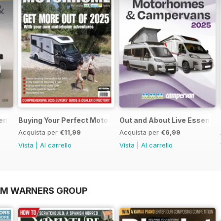
sential Guide to Motorhomes and Campervans 2026
Buying Your Perfect Motorhome
Out and About Live Essenti
Acquista per
€11,99
Acquista per
€6,99
Vista
|
Al carrello
Vista
|
Al carrello
OM WARNERS GROUP