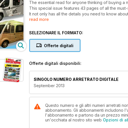
The essential read for anyone thinking of buying 
This special issue features 43 pages of all the mu
It not only has all the details you need to know abo
read more
the highlights from every UK and European manufact
Read all about the new Hymer VW campervan, The ne
lounge A-class from Burstner.
SELEZIONARE IL FORMATO:
Also in this issue, there is an exclusive first test
all-new six-metre compact motorhome from Rapido.
Offerte digitali
Everything you need to know about all the new mot
Offerte digitali disponibili:
SINGOLO NUMERO ARRETRATO DIGITALE
September 2013
Questo numero e gli altri numeri arretrati 
abbonamento. Gli abbonamenti includono l'ul
l'abbonamento e partono da un prezzo min
un'occhiata al nostro sito web
Opzioni di 