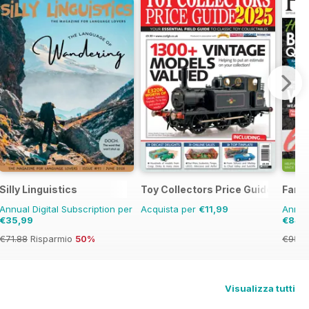
Silly Linguistics
Toy Collectors Price Guide
Famil
Annual Digital Subscription per
Acquista per
€11,99
Annual
€35,99
€84,
€71.88
Risparmio
50%
€95.8
Visualizza tutti