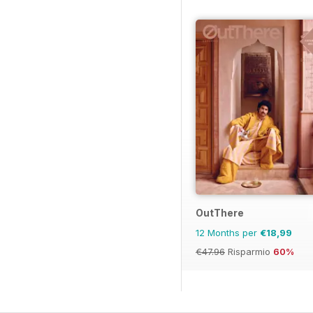
OutThere
12 Months per
€18,99
€47.96
Risparmio
60%