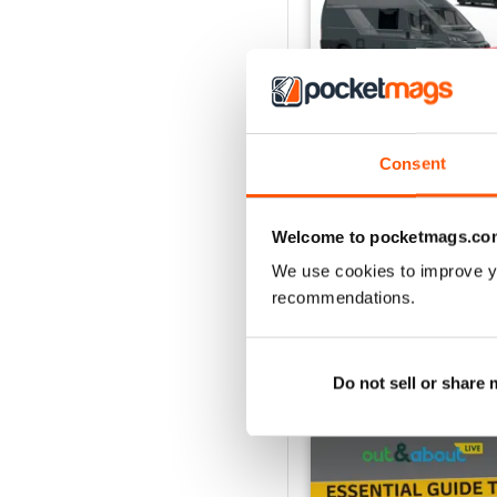
Consent
What Motorhome - Su
Acquista per
€6,99
Welcome to pocketmags.co
Vista
|
Al carrello
We use cookies to improve y
recommendations.
Do not sell or share
SPECIAL EDITIONS