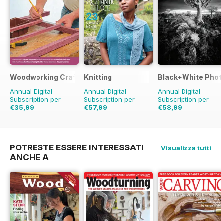
Woodworking Crafts Magazine
Knitting
Black+White Pho
Annual Digital
Annual Digital
Annual Digital
Subscription per
Subscription per
Subscription per
€35,99
€57,99
€58,99
€41.94
Risparmio
14%
€71.91
Risparmio
19%
€71.88
Risparmio
18
POTRESTE ESSERE INTERESSATI
Visualizza tutti
ANCHE A