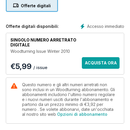
The special Winter edition of Woodturning includes 10 great
Offerte digitali
Christmas presents for you to make; a contemporary mixed
media wood vase; a hybrid box; a simple plywood bowl;
wave sculpture; and a precision drilled vase.
Accesso immediato
Offerte digitali disponibili:
Techniques include using a drill chuck in the headstock; the
importance of tool presentation; how to make a variety of
SINGOLO NUMERO ARRETRATO
sharpening jigs; microwaving wood; and a guide to sizing and
DIGITALE
parting tools.
Woodturning Issue Winter 2010
In terms of features, we spend 20 minutes finding out more
ACQUISTA ORA
€
5,99
about Les Thorne, look at the pewter and metal effects
/ issue
employed by John Wessells and share a piece with you
made by Joey Richardson.
Questo numero e gli altri numeri arretrati non
Our Kit & Tools section includes a number of Christmas book
sono inclusi in un Woodturning abbonamento. Gli
abbonamenti includono l'ultimo numero regolare
offers and 10 pages of new products and our favourite items,
e i nuovi numeri usciti durante l'abbonamento e
all of which would make perfect Christmas presents for the
partono da un prezzo minimo di
€3,92
per
woodturner
numero . Se volete abbonarvi, date un'occhiata
al nostro sito web
Opzioni di abbonamento
All this and more in issue 221 of Woodturning magazine.