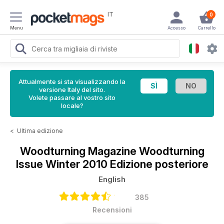
IT
0
Menu
Accesso
Carrello
Attualmente si sta visualizzando la
versione Italy del sito.
Volete passare al vostro sito
locale?
<
Ultima edizione
Woodturning Magazine
Woodturning
Issue Winter 2010 Edizione posteriore
English
385
Recensioni