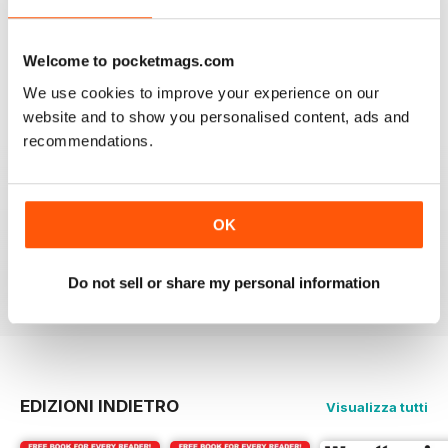
When I started woodturning this was a very educational
place to learn. Great information
Welcome to pocketmags.com
Recensito 04 novembre 2021
We use cookies to improve your experience on our
website and to show you personalised content, ads and
recommendations.
WOODTURNING
Interesting content and projects, excellent photos and
OK
illustrations, suitable for many levels of turners.
Recensito 26 febbraio 2021
Do not sell or share my personal information
EDIZIONI INDIETRO
Visualizza tutti