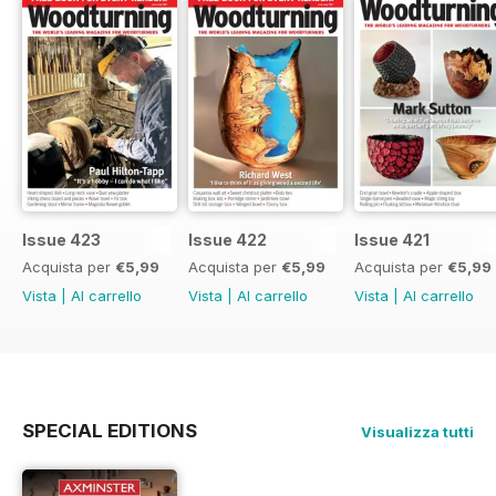
Issue 423
Issue 422
Issue 421
Acquista per
€5,99
Acquista per
€5,99
Acquista per
€5,99
Vista
|
Al carrello
Vista
|
Al carrello
Vista
|
Al carrello
SPECIAL EDITIONS
Visualizza tutti