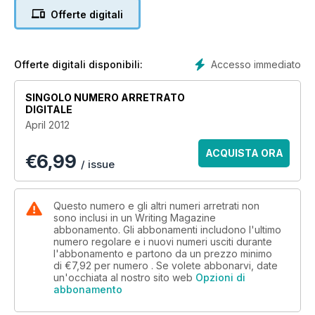
Break into arts reviewing
Offerte digitali
Understand your publishing contract
Star interview with Cathy Kelly
Accesso immediato
Offerte digitali disponibili:
SINGOLO NUMERO ARRETRATO
DIGITALE
April 2012
ACQUISTA ORA
€
6,99
/ issue
Questo numero e gli altri numeri arretrati non
sono inclusi in un Writing Magazine
abbonamento. Gli abbonamenti includono l'ultimo
numero regolare e i nuovi numeri usciti durante
l'abbonamento e partono da un prezzo minimo
di
€7,92
per numero . Se volete abbonarvi, date
un'occhiata al nostro sito web
Opzioni di
abbonamento