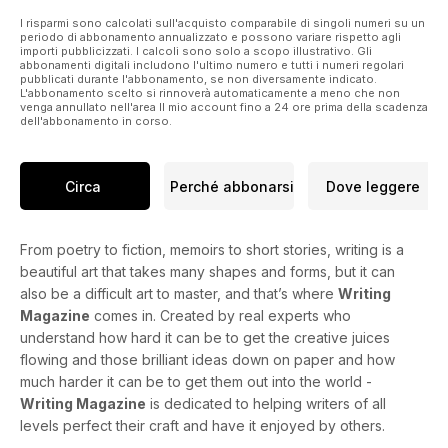
I risparmi sono calcolati sull'acquisto comparabile di singoli numeri su un
periodo di abbonamento annualizzato e possono variare rispetto agli
importi pubblicizzati. I calcoli sono solo a scopo illustrativo. Gli
abbonamenti digitali includono l'ultimo numero e tutti i numeri regolari
pubblicati durante l'abbonamento, se non diversamente indicato.
L'abbonamento scelto si rinnoverà automaticamente a meno che non
venga annullato nell'area Il mio account fino a 24 ore prima della scadenza
dell'abbonamento in corso.
Circa
Perché abbonarsi
Dove leggere
From poetry to fiction, memoirs to short stories, writing is a
beautiful art that takes many shapes and forms, but it can
also be a difficult art to master, and that’s where
Writing
Magazine
comes in. Created by real experts who
understand how hard it can be to get the creative juices
flowing and those brilliant ideas down on paper and how
much harder it can be to get them out into the world -
Writing Magazine
is dedicated to helping writers of all
levels perfect their craft and have it enjoyed by others.