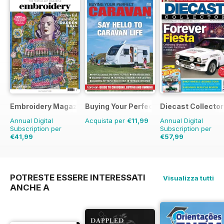
Embroidery Magazine
Buying Your Perfect Caravan
Diecast Collector
Annual Digital
Acquista per
€11,99
Annual Digital
Subscription per
Subscription per
€41,99
€57,99
€47.94
Risparmio
12%
€119.88
Risparmio
52%
POTRESTE ESSERE INTERESSATI
Visualizza tutti
ANCHE A