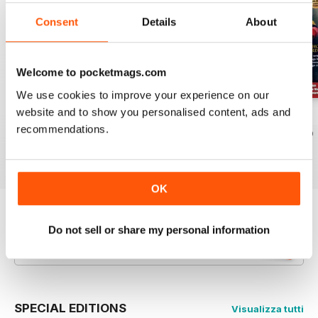
Consent
Details
About
Welcome to pocketmags.com
We use cookies to improve your experience on our
website and to show you personalised content, ads and
August 2026
July 2026
June 2026
recommendations.
Acquista per
€7,99
Acquista per
€7,99
Acquista per
€7,99
Vista
|
Al carrello
Vista
|
Al carrello
Vista
|
Al carrello
OK
Provate un
campione gratuito
di Writing
Do not sell or share my personal information
Magazine
Leggi ora
SPECIAL EDITIONS
Visualizza tutti