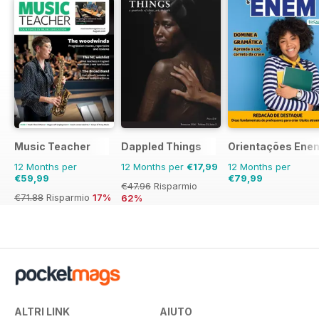
Music Teacher
Dappled Things
Orientações Ene
12 Months per
12 Months per
€17,99
12 Months per
€59,99
€79,99
€47.96
Risparmio
€71.88
Risparmio
17%
62%
ALTRI LINK
AIUTO