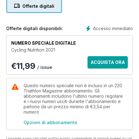
Offerte digitali
Accesso immediato
Offerte digitali disponibili:
NUMERO SPECIALE DIGITALE
Cycling Nutrition 2021
ACQUISTA ORA
€
11,99
/ issue
Questo numero speciale non è incluso in un 220
Triathlon Magazine abbonamento. Gli
abbonamenti includono l'ultimo numero regolare
e i nuovi numeri usciti durante l'abbonamento e
partono da un prezzo minimo di
€3,54
per
numero
Opzioni di abbonamento
I risparmi sono calcolati sull'acquisto comparabile di singoli numeri su un