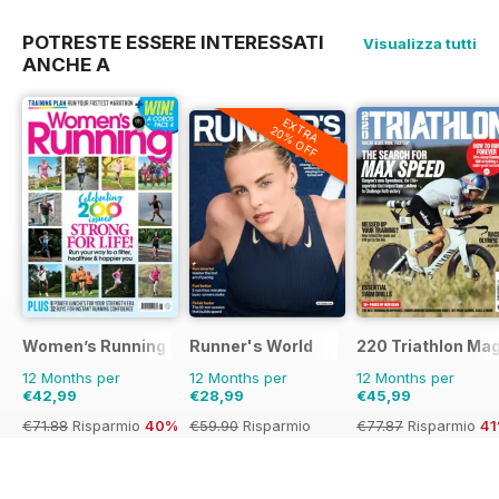
POTRESTE ESSERE INTERESSATI
Visualizza tutti
ANCHE A
EXTRA
20% OFF
Women’s Running
Runner's World
220 Triathlon Ma
12 Months per
12 Months per
12 Months per
€42,99
€28,99
€45,99
€71.88
Risparmio
40%
€59.90
Risparmio
€77.87
Risparmio
4
52%