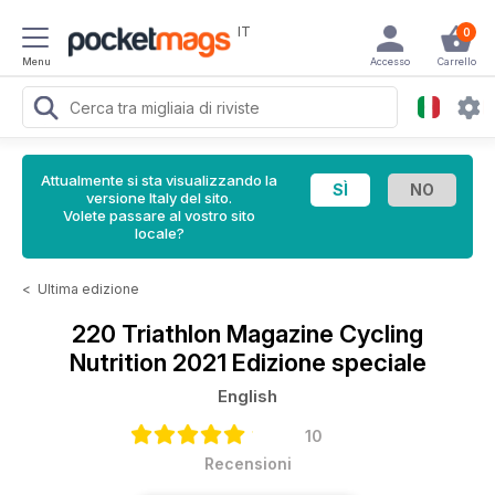
IT
0
Menu
Accesso
Carrello
Attualmente si sta visualizzando la
versione Italy del sito.
Volete passare al vostro sito
locale?
<
Ultima edizione
220 Triathlon Magazine
Cycling
Nutrition 2021 Edizione speciale
English
10
Recensioni