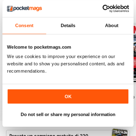
EDIZIONI INDIETRO
Visualizza tutti
Consent
Details
About
Welcome to pocketmags.com
We use cookies to improve your experience on our
website and to show you personalised content, ads and
recommendations.
July2026
June 2026
May 2026
OK
Acquista per
€5,99
Acquista per
€5,99
Acquista per
€5,99
Vista
|
Al carrello
Vista
|
Al carrello
Vista
|
Al carrello
Do not sell or share my personal information
Provate un
campione gratuito
di 220