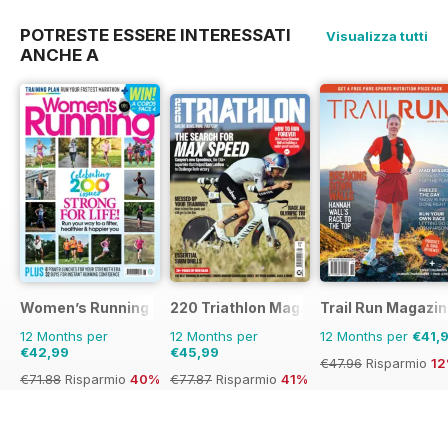
POTRESTE ESSERE INTERESSATI
Visualizza tutti
ANCHE A
Women’s Running
220 Triathlon Magazine
Trail Run Magazi
12 Months per
12 Months per
12 Months per
€41,
€42,99
€45,99
€47.96
Risparmio
1
€71.88
Risparmio
40%
€77.87
Risparmio
41%