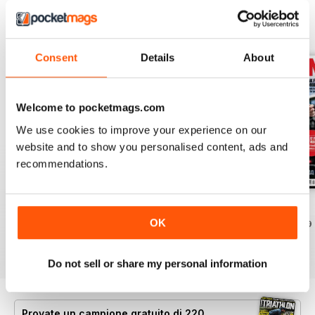
EDIZIONI INDIETRO
Visualizza tutti
Consent
Details
About
Welcome to pocketmags.com
We use cookies to improve your experience on our
website and to show you personalised content, ads and
recommendations.
July2026
June 2026
May 2026
OK
Acquista per
€5,99
Acquista per
€5,99
Acquista per
€5,99
Vista
|
Al carrello
Vista
|
Al carrello
Vista
|
Al carrello
Do not sell or share my personal information
Provate un
campione gratuito
di 220