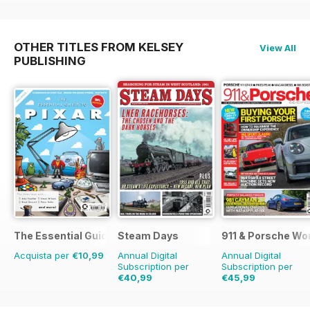
OTHER TITLES FROM KELSEY
View All
PUBLISHING
The Essential Guide to Disney Pixar
Steam Days
911 & Porsche Wo
Acquista per
€10,99
Annual Digital
Annual Digital
Subscription per
Subscription per
€40,99
€45,99
€71.88
Risparmio
43%
€83.88
Risparmio
45%