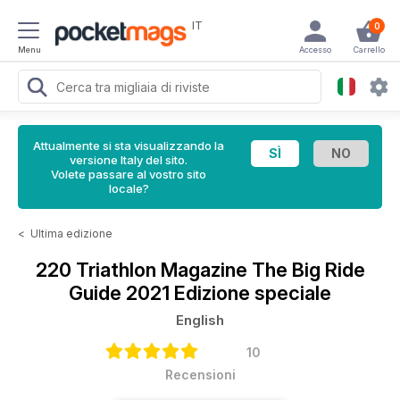
IT
0
Menu
Accesso
Carrello
Attualmente si sta visualizzando la
versione Italy del sito.
Volete passare al vostro sito
locale?
<
Ultima edizione
220 Triathlon Magazine
The Big Ride
Guide 2021 Edizione speciale
English
10
Recensioni