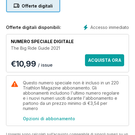
Offerte digitali
Accesso immediato
Offerte digitali disponibili:
NUMERO SPECIALE DIGITALE
The Big Ride Guide 2021
ACQUISTA ORA
€
10,99
/ issue
Questo numero speciale non è incluso in un 220
Triathlon Magazine abbonamento. Gli
abbonamenti includono l'ultimo numero regolare
e i nuovi numeri usciti durante l'abbonamento e
partono da un prezzo minimo di
€3,54
per
numero
Opzioni di abbonamento
I risparmi sono calcolati sull'acquisto comparabile di singoli numeri su un