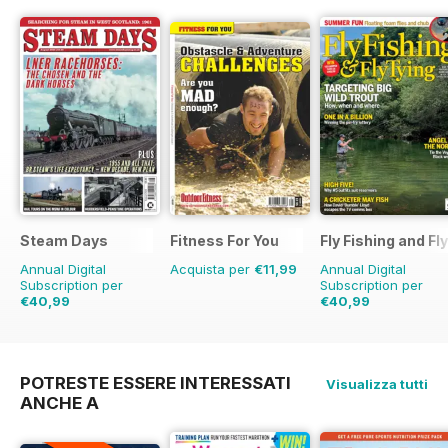
Steam Days
Fitness For You
Fly Fishing and Fl
Annual Digital
Acquista per
€11,99
Annual Digital
Subscription per
Subscription per
€40,99
€40,99
€71.88
Risparmio
43%
€71.88
Risparmio
4
POTRESTE ESSERE INTERESSATI
Visualizza tutti
ANCHE A