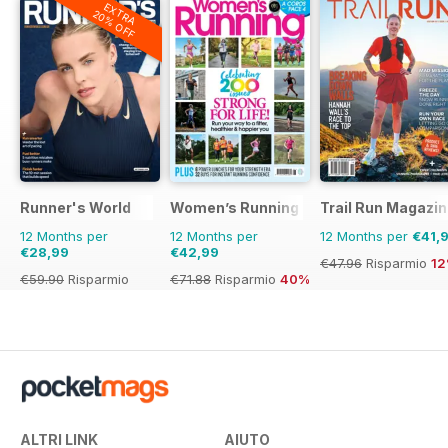
EXTRA
20% OFF
Runner's World
Women’s Running
Trail Run Magazi
12 Months per
12 Months per
12 Months per
€41,
€28,99
€42,99
€47.96
Risparmio
1
€59.90
Risparmio
€71.88
Risparmio
40%
52%
ALTRI LINK
AIUTO