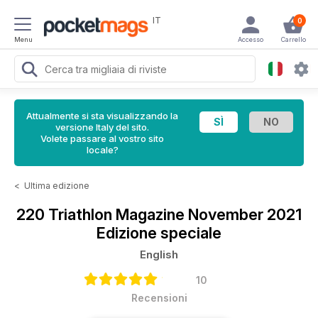
IT
0
Menu
Accesso
Carrello
Attualmente si sta visualizzando la
versione Italy del sito.
Volete passare al vostro sito
locale?
<
Ultima edizione
220 Triathlon Magazine
November 2021
Edizione speciale
English
10
Recensioni