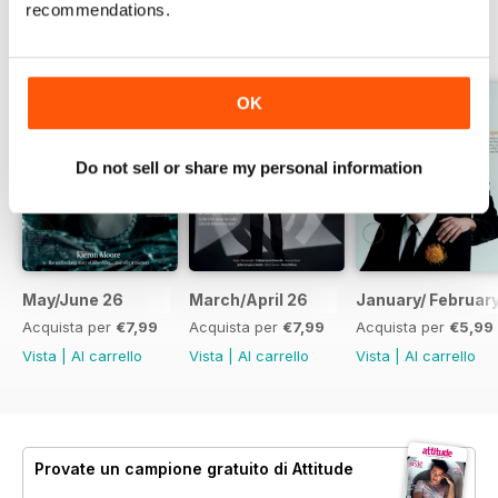
recommendations.
EDIZIONI INDIETRO
Visualizza tutti
OK
Do not sell or share my personal information
May/June 26
March/April 26
January/ Februar
Acquista per
€7,99
Acquista per
€7,99
Acquista per
€5,99
Vista
|
Al carrello
Vista
|
Al carrello
Vista
|
Al carrello
Provate un
campione gratuito
di Attitude