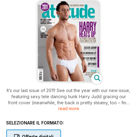
It’s our last issue of 2011! See out the year with our new issue,
featuring sexy tele dancing hunk Harry Judd gracing our
front cover (meanwhile, the back is pretty steamy, too – find
read more
out which reader won our Active Cover competition). Inside
we bring you an interview with faaaabulous icon Jennifer
Saunders, who talks to us about the new Ab Fab. We can’t
SELEZIONARE IL FORMATO:
wait!
Offerte digitali