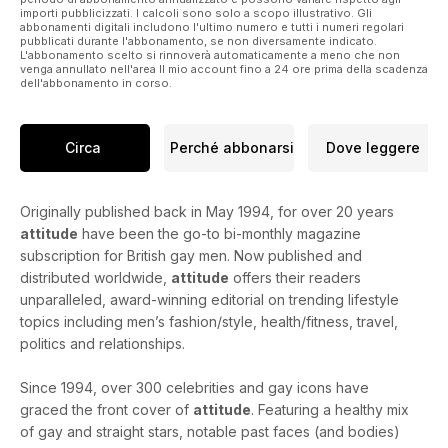
importi pubblicizzati. I calcoli sono solo a scopo illustrativo. Gli
abbonamenti digitali includono l'ultimo numero e tutti i numeri regolari
pubblicati durante l'abbonamento, se non diversamente indicato.
L'abbonamento scelto si rinnoverà automaticamente a meno che non
venga annullato nell'area Il mio account fino a 24 ore prima della scadenza
dell'abbonamento in corso.
Circa
Perché abbonarsi
Dove leggere
Originally published back in May 1994, for over 20 years
attitude
have been the go-to bi-monthly magazine
subscription for British gay men. Now published and
distributed worldwide,
attitude
offers their readers
unparalleled, award-winning editorial on trending lifestyle
topics including men’s fashion/style, health/fitness, travel,
politics and relationships.
Since 1994, over 300 celebrities and gay icons have
graced the front cover of
attitude
. Featuring a healthy mix
of gay and straight stars, notable past faces (and bodies)