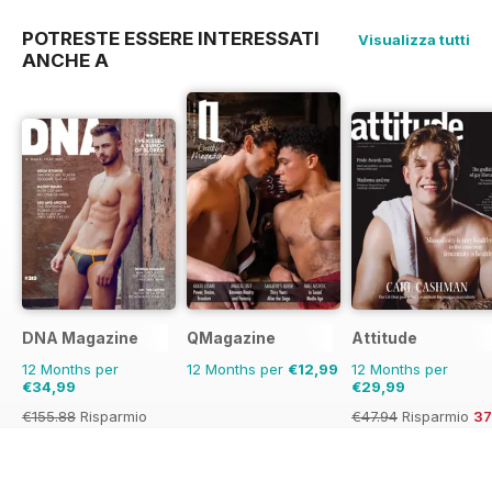
POTRESTE ESSERE INTERESSATI
Visualizza tutti
ANCHE A
DNA Magazine
QMagazine
Attitude
12 Months per
12 Months per
€12,99
12 Months per
€34,99
€29,99
€155.88
Risparmio
€47.94
Risparmio
3
78%