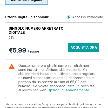
As per usual, the mag is teeming with top totty – from Robert
Sheehan (of Misfits fame) to Mario from The Only Way is
Essex. We’re also packing a special Christmas treat, as the
kings of cakes, from Patrick Cox to Edd Kimber, russle up
Accesso immediato
Offerte digitali disponibili:
some special Christmas cakes.
SINGOLO NUMERO ARRETRATO
Elsewhere there are interviews with Jimmy Carr and theatre
DIGITALE
legend Matthew Bourne, as well as all the regular features
213
you know and love. So don’t forget to pick up your new
Attitude, hitting shelves from December 14th!
ACQUISTA ORA
€
5,99
/ issue
Questo numero e gli altri numeri arretrati non
sono inclusi in un Attitude abbonamento. Gli
abbonamenti includono l'ultimo numero regolare
e i nuovi numeri usciti durante l'abbonamento e
partono da un prezzo minimo di
€5,00
per
numero . Se volete abbonarvi, date un'occhiata
al nostro sito web
Opzioni di abbonamento
I risparmi sono calcolati sull'acquisto comparabile di singoli numeri su un
periodo di abbonamento annualizzato e possono variare rispetto agli