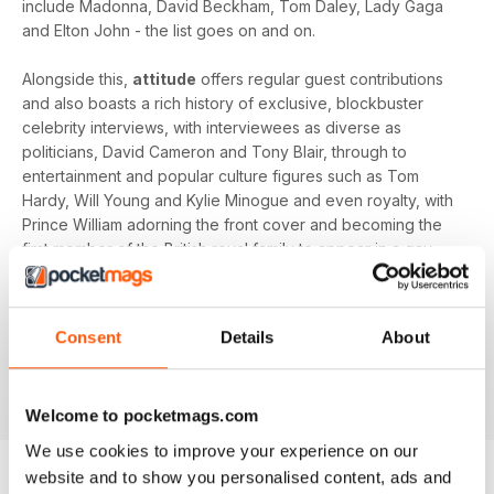
include Madonna, David Beckham, Tom Daley, Lady Gaga
and Elton John - the list goes on and on.
Alongside this,
attitude
offers regular guest contributions
and also boasts a rich history of exclusive, blockbuster
celebrity interviews, with interviewees as diverse as
politicians, David Cameron and Tony Blair, through to
entertainment and popular culture figures such as Tom
Hardy, Will Young and Kylie Minogue and even royalty, with
Prince William adorning the front cover and becoming the
first member of the British royal family to appear in a gay
magazine!
Keep yourself up-to-date with the latest, pressing LGBT+
Consent
Details
About
news and stories from across the world with a bi-monthly
digital version of
attitude
magazine - download the latest
magazine to your device and enjoy immediately today!
Welcome to pocketmags.com
We use cookies to improve your experience on our
website and to show you personalised content, ads and