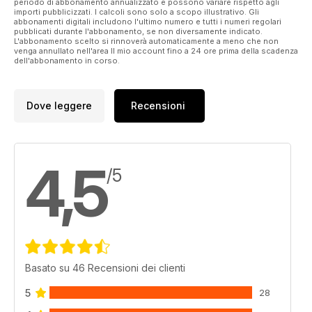
systems is rated by our team of experts.
periodo di abbonamento annualizzato e possono variare rispetto agli
importi pubblicizzati. I calcoli sono solo a scopo illustrativo. Gli
abbonamenti digitali includono l'ultimo numero e tutti i numeri regolari
And much, much more!
pubblicati durante l'abbonamento, se non diversamente indicato.
L'abbonamento scelto si rinnoverà automaticamente a meno che non
venga annullato nell'area Il mio account fino a 24 ore prima della scadenza
Please note: This digital version does not include access to
dell'abbonamento in corso.
the CD ROM files received with the print edition.
Published by Key Publishing Ltd. The entire contents of this
Dove leggere
Recensioni
title is © copyright 2011. All rights reserved.
4,5
/5
Basato su 46 Recensioni dei clienti
5
28