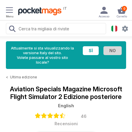
IT
0
Menu
Accesso
Carrello
Attualmente si sta visualizzando la
versione Italy del sito.
Volete passare al vostro sito
locale?
<
Ultima edizione
Aviation Specials Magazine
Microsoft
Flight Simulator 2 Edizione posteriore
English
46
Recensioni