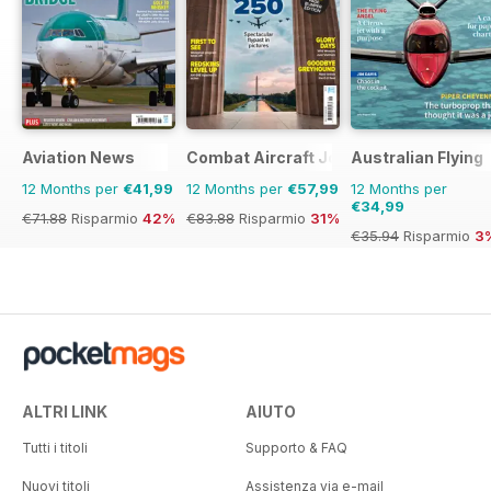
Aviation News
Combat Aircraft Journal
Australian Flying
12 Months per
€41,99
12 Months per
€57,99
12 Months per
€34,99
€71.88
Risparmio
42%
€83.88
Risparmio
31%
€35.94
Risparmio
3
ALTRI LINK
AIUTO
Tutti i titoli
Supporto & FAQ
Nuovi titoli
Assistenza via e-mail