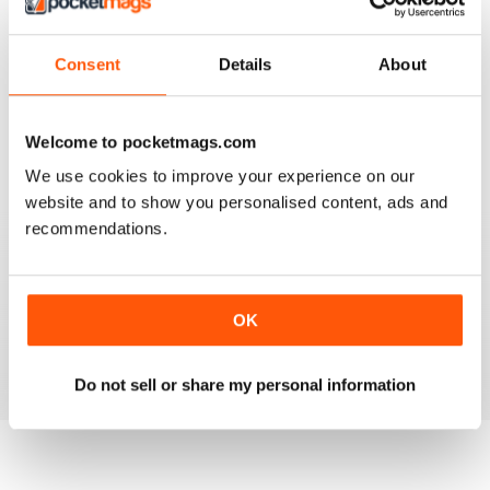
work, the news and the book section.
I have one reservation. Apart from Lee Frost, I no
Consent
Details
About
longer read any of the staff writer/photographers. I feel
that it is time for some fresh ideas and new
perspectives.
Welcome to pocketmags.com
Recensito 06 aprile 2022
We use cookies to improve your experience on our
website and to show you personalised content, ads and
recommendations.
BLACK + WHITE PHOTOGRAPHY
It is one of the best photography magasines around. I
so look forward to the arrival of each an every issue
OK
Recensito 18 febbraio 2021
Do not sell or share my personal information