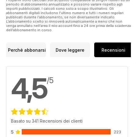
I risparmi sono calcolati sull'acquisto comparabile di singoli numeri su un
periodo di abbonamento annualizzato e possono variare rispetto agli
importi pubblicizzati. I calcoli sono solo a scopo illustrativo. Gli
abbonamenti digitali includono l'ultimo numero e tutti i numeri regolari
pubblicati durante l'abbonamento, se non diversamente indicato.
L'abbonamento scelto si rinnoverà automaticamente a meno che non
venga annullato nell'area Il mio account fino a 24 ore prima della scadenza
dell'abbonamento in corso.
Perché abbonarsi
Dove leggere
Recensioni
4,5
/5
Basato su 341 Recensioni dei clienti
5
223