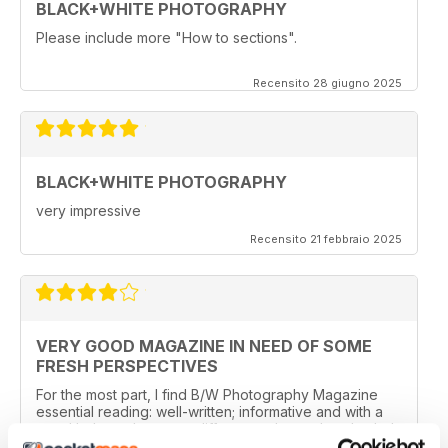
BLACK+WHITE PHOTOGRAPHY
Please include more "How to sections".
Recensito 28 giugno 2025
BLACK+WHITE PHOTOGRAPHY
very impressive
Recensito 21 febbraio 2025
VERY GOOD MAGAZINE IN NEED OF SOME
FRESH PERSPECTIVES
For the most part, I find B/W Photography Magazine
essential reading: well-written; informative and with a
good balance between different styles and methods. I
especially like features about photographers and their