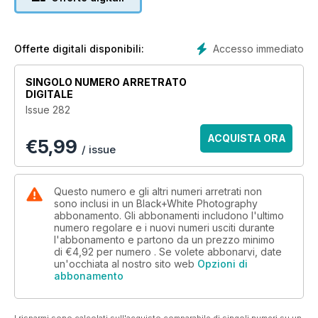
The minimalistic and magical work of Adrian Vila
PLUS
Accesso immediato
Offerte digitali disponibili:
Camera test: Pentax K-3 Monochrome
Celebrating Francesca Woodman
SINGOLO NUMERO ARRETRATO
Exploring the Lake District in B&W
DIGITALE
Our pick of the best kit lenses
Issue 282
Cover © Simon Murphy
ACQUISTA ORA
€
5,99
/ issue
Questo numero e gli altri numeri arretrati non
sono inclusi in un Black+White Photography
abbonamento. Gli abbonamenti includono l'ultimo
numero regolare e i nuovi numeri usciti durante
l'abbonamento e partono da un prezzo minimo
di
€4,92
per numero . Se volete abbonarvi, date
un'occhiata al nostro sito web
Opzioni di
abbonamento