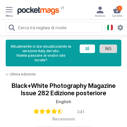
IT
0
Menu
Accesso
Carrello
Attualmente si sta visualizzando la
versione Italy del sito.
Volete passare al vostro sito
locale?
<
Ultima edizione
Black+White Photography Magazine
Issue 282 Edizione posteriore
English
341
Recensioni