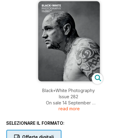
Black+White Photography
Issue 282
On sale 14 September
read more
Simon Murphy captures the spirit of a Glasgow
neighbourhood
SELEZIONARE IL FORMATO:
Veteran photographer Mark Citret talks to Susan Burnstine
Stephen Inggs discusses his large-scale botanical prints
Offerte digitali