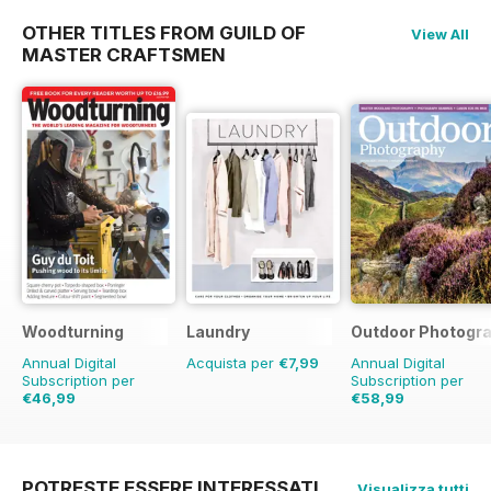
OTHER TITLES FROM GUILD OF
View All
MASTER CRAFTSMEN
Woodturning
Laundry
Outdoor Photogr
Annual Digital
Acquista per
€7,99
Annual Digital
Subscription per
Subscription per
€46,99
€58,99
€71.88
Risparmio
35%
€71.88
Risparmio
18
POTRESTE ESSERE INTERESSATI
Visualizza tutti