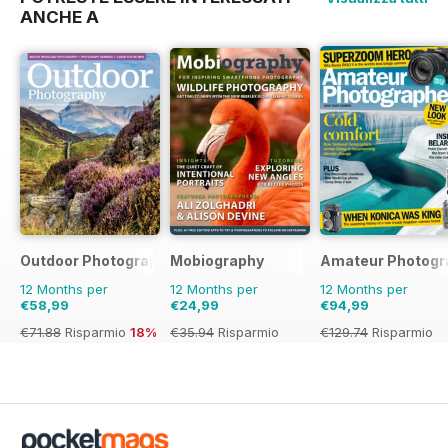
ANCHE A
Outdoor Photography
Mobiography
Amateur Photogr
12 Months per
12 Months per
12 Months per
€58,99
€24,99
€94,99
€71.88
Risparmio
18%
€35.94
Risparmio
€129.74
Risparmio
30%
27%