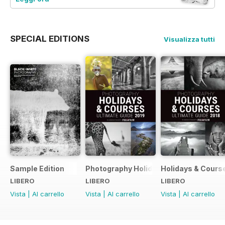
SPECIAL EDITIONS
Visualizza tutti
Sample Edition
Photography Holidays & Courses Ultim
Holidays & Cours
LIBERO
LIBERO
LIBERO
Vista
|
Al carrello
Vista
|
Al carrello
Vista
|
Al carrello