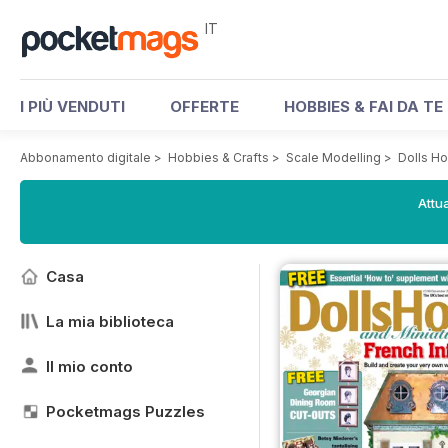
IT
I PIÙ VENDUTI
OFFERTE
HOBBIES & FAI DA TE
Abbonamento digitale
>
Hobbies & Crafts
>
Scale Modelling
>
Dolls H
Attua
Casa
La mia biblioteca
Il mio conto
Pocketmags Puzzles