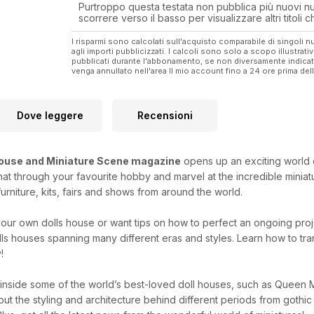
Purtroppo questa testata non pubblica più nuovi num
Top 10 Georgian classics in miniature
scorrere verso il basso per visualizzare altri titoli
Miniature paintings and hand-turned miniatures by D
I risparmi sono calcolati sull'acquisto comparabile di singoli
agli importi pubblicizzati. I calcoli sono solo a scopo illustrati
pubblicati durante l'abbonamento, se non diversamente indic
venga annullato nell'area Il mio account fino a 24 ore prima d
Dove leggere
Recensioni
House and Miniature Scene magazine
opens up an exciting world o
t through your favourite hobby and marvel at the incredible miniat
urniture, kits, fairs and shows from around the world.
t your own dolls house or want tips on how to perfect an ongoing pro
lls houses spanning many different eras and styles. Learn how to tr
!
 inside some of the world’s best-loved doll houses, such as Queen M
out the styling and architecture behind different periods from gothi