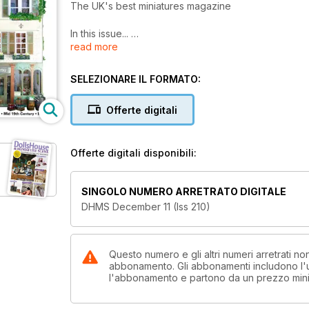
The UK's best miniatures magazine
In this issue...
read more
PROJECTS:
SELEZIONARE IL FORMATO:
CHRISTMAS SPECIAL –
Preparing the Christmas cake
Offerte digitali
Christmas garland and table centrepieces
Create a fun Christmas room box with Santa up the
How to make festive elves using polymer clay
Offerte digitali disponibili:
Embroider a Christmas table runner
Knit two delightful Christmas dresses with bonnets,
SINGOLO NUMERO ARRETRATO DIGITALE
French wine shop
DHMS December 11 (Iss 210)
Create a Downton Abbey costume for a gent’s eveni
FEATURES:
Questo numero e gli altri numeri arretrati n
abbonamento. Gli abbonamenti includono l'ul
Holiday delights. Seasonal foods by Betsy Niederer
l'abbonamento e partono da un prezzo min
Welcome to ‘Victoriana’. We take a tour of this awa