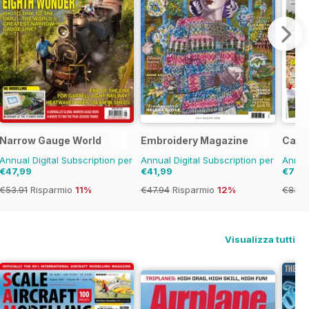
Narrow Gauge World
Embroidery Magazine
Camp
Annual Digital Subscription per
Annual Digital Subscription per
Annual
€47,99
€41,99
€79,
€53.91
Risparmio
11%
€47.94
Risparmio
12%
€83.8
Visualizza tutti