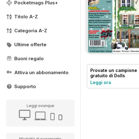
Pocketmags Plus+
Titolo A-Z
Categoria A-Z
Ultime offerte
Buoni regalo
Provate un
campione
Attiva un abbonamento
gratuito
di Dolls
House and Miniature
Leggi ora
Scene
Supporto
Leggi ovunque
Modalità di pagamento