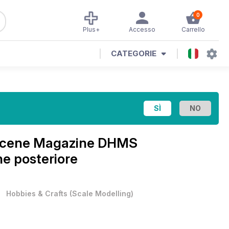
0
Plus+
Accesso
Carrello
CATEGORIE
 Scene Magazine
DHMS
ne posteriore
•
Hobbies & Crafts
(
Scale Modelling
)