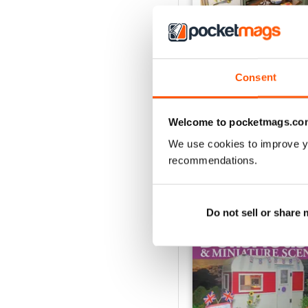
November 2023
Consent
Acquista per
€6,99
Vista
|
Al carrello
Welcome to pocketmags.co
We use cookies to improve y
recommendations.
SPECIAL EDITIONS
Do not sell or share