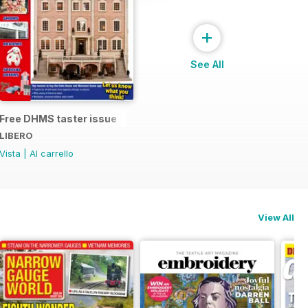
+
See All
Free DHMS taster issue
LIBERO
Vista
|
Al carrello
View All