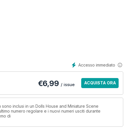
 chimney
Accesso immediato
 pants and bootees
€
6,99
ACQUISTA ORA
/ issue
ng outfit
on sono inclusi in un Dolls House and Miniature Scene
timo numero regolare e i nuovi numeri usciti durante
imo di
rd-winning house