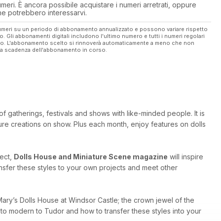
eri. È ancora possibile acquistare i numeri arretrati, oppure
 che potrebbero interessarvi.
ave Williams
 numeri su un periodo di abbonamento annualizzato e possono variare rispetto
vo. Gli abbonamenti digitali includono l'ultimo numero e tutti i numeri regolari
ato. L'abbonamento scelto si rinnoverà automaticamente a meno che non
ella scadenza dell'abbonamento in corso.
f gatherings, festivals and shows with like-minded people. It is
ure creations on show. Plus each month, enjoy features on dolls
ject,
Dolls House and Miniature Scene magazine
will inspire
ansfer these styles to your own projects and meet other
ary’s Dolls House at Windsor Castle; the crown jewel of the
c to modern to Tudor and how to transfer these styles into your