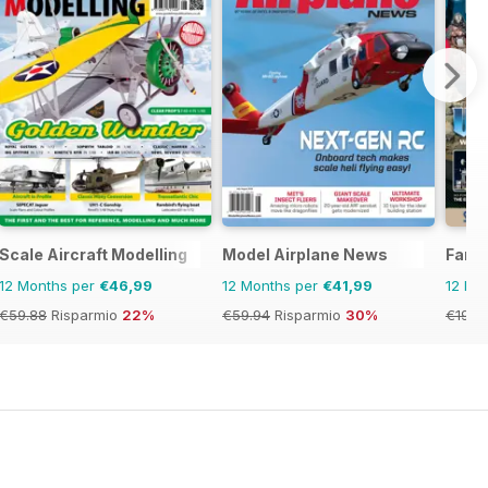
Scale Aircraft Modelling
Model Airplane News
Fanta
12 Months per
€46,99
12 Months per
€41,99
12 Mo
€59.88
Risparmio
22%
€59.94
Risparmio
30%
€19.9