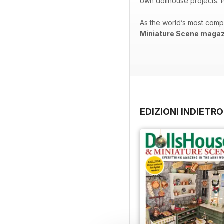
own dollhouse projects. P
As the world’s most comp
Miniature Scene magaz
EDIZIONI INDIETRO