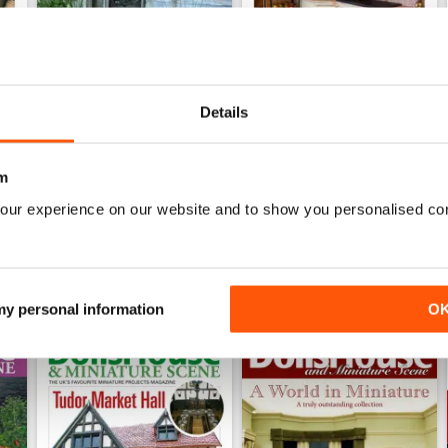
October 2023
September 2023
Details
Acquista per
€6,99
Acquista per
€6,99
Vista
|
Al carrello
Vista
|
Al carrello
m
our experience on our website and to show you personalised co
 my personal information
O