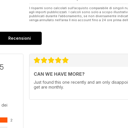
I risparmi sono calcolati sull'acquisto comparabile di singoli
agli importi pubblicizzati. I calcoli sono solo a scopo illustrati
pubblicati durante l'abbonamento, se non diversamente indic
venga annullato nell'area Il mio account fino a 24 ore prima d
Recensioni
/5
CAN WE HAVE MORE?
Just found this one recently and am only disappoin
get are monthly.
 dei
2