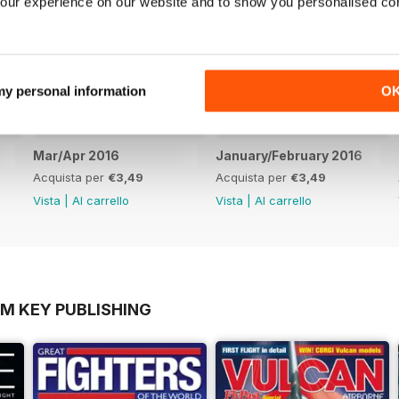
our experience on our website and to show you personalised co
 my personal information
O
Mar/Apr 2016
January/February 2016
Acquista per
€3,49
Acquista per
€3,49
Vista
|
Al carrello
Vista
|
Al carrello
OM KEY PUBLISHING