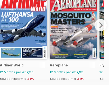
Airliner World
Aeroplane
FlyPa
12 Months per
€57,99
12 Months per
€57,99
12 Mo
€83.88
Risparmio
31%
€83.88
Risparmio
31%
€83.8