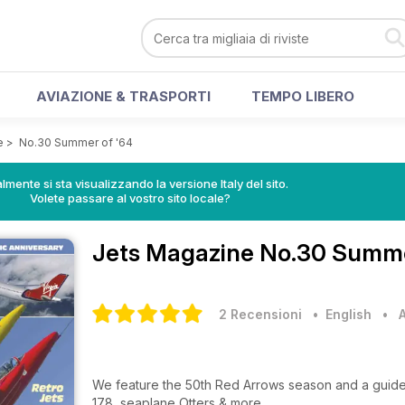
AVIAZIONE & TRASPORTI
TEMPO LIBERO
e
>
No.30 Summer of '64
lmente si sta visualizzando la versione Italy del sito.
Volete passare al vostro sito locale?
Jets Magazine
No.30 Summer
2 Recensioni
• English
•
We feature the 50th Red Arrows season and a guide t
178, seaplane Otters & more.