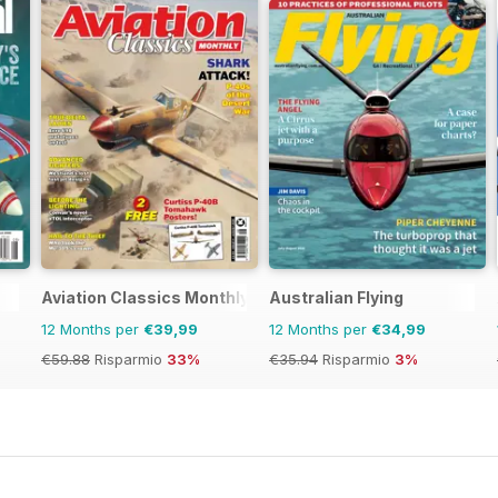
Aviation Classics Monthly
Australian Flying
12 Months per
€39,99
12 Months per
€34,99
€59.88
Risparmio
33%
€35.94
Risparmio
3%