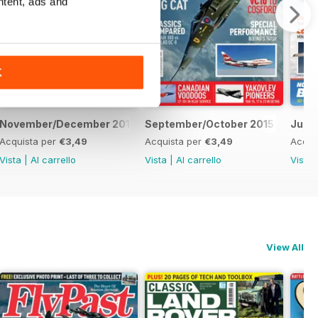
ntent, ads and
K
November/December 2015
September/October 2015
July/
Acquista per
€3,49
Acquista per
€3,49
Acqui
Vista
|
Al carrello
Vista
|
Al carrello
Vista
View All