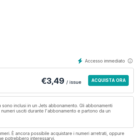
Accesso immediato
€
3,49
ACQUISTA ORA
/ issue
on sono inclusi in un Jets abbonamento. Gli abbonamenti
i numeri usciti durante l'abbonamento e partono da un
eri. È ancora possibile acquistare i numeri arretrati, oppure
 che potrebbero interessarvi.