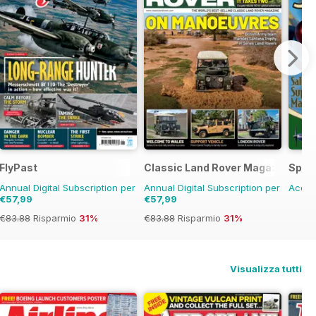
FlyPast
Classic Land Rover Magazine
Spitf
Annual Digital Subscription per
Annual Digital Subscription per
Acqui
€57,99
€57,99
€83.88
Risparmio
31%
€83.88
Risparmio
31%
Visualizza tutti