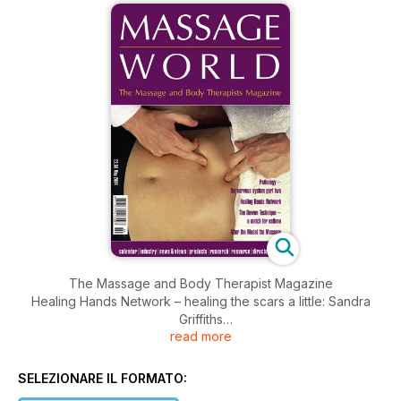
The Massage and Body Therapist Magazine
Healing Hands Network – healing the scars a little: Sandra
Griffiths
read more
Pathology – part six: Su Fox.
Bowen the Technique: A match for asthma: Julian Baker
After the Medal the Massage
SELEZIONARE IL FORMATO:
Good Working Practice