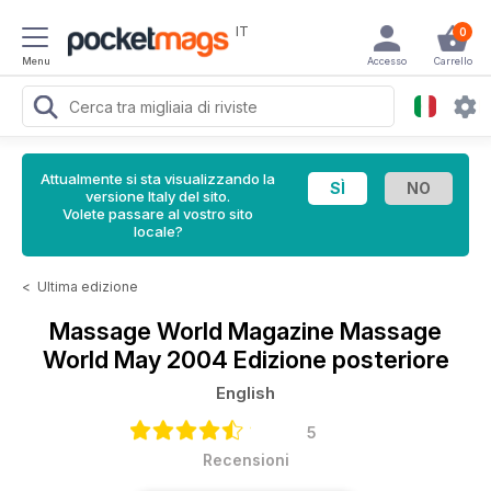
IT
0
Menu
Accesso
Carrello
Attualmente si sta visualizzando la
versione Italy del sito.
Volete passare al vostro sito
locale?
<
Ultima edizione
Massage World Magazine
Massage
World May 2004 Edizione posteriore
English
5
Recensioni