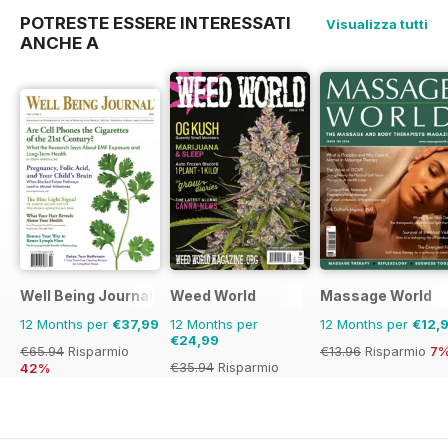
POTRESTE ESSERE INTERESSATI
Visualizza tutti
ANCHE A
Well Being Journal
Weed World
Massage World
12 Months per
€37,99
12 Months per
12 Months per
€12,
€24,99
€65.94
Risparmio
€13.96
Risparmio
7
€35.94
Risparmio
42%
30%