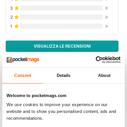
3
0
2
0
1
0
VISUALIZZA LE RECENSIONI
Consent
Details
About
WEED WORLD
Great magazine
Recensito 10 febbraio 2026
Welcome to pocketmags.com
We use cookies to improve your experience on our
website and to show you personalised content, ads and
recommendations.