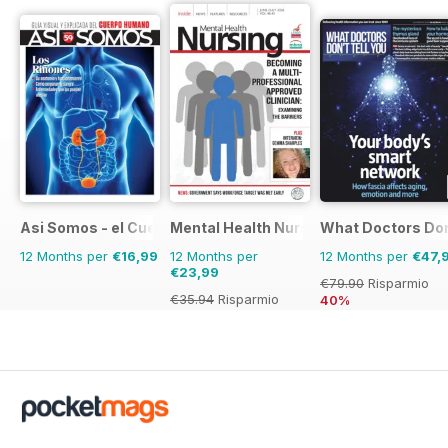
Asi Somos - el Cuerpo Humano
Mental Health Nursing
What Doctors Don'
12 Months per
€16,99
12 Months per
12 Months per
€47,
€23,99
€79.90
Risparmio
€35.94
Risparmio
40%
33%