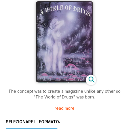
The concept was to create a magazine unlike any other so
"The World of Drugs" was born.
read more
Peter Pracownik created the first cover, he is a renowned
fantasy artist known for his artwork around Tolkien, Dragons,
and his work with musical legends such as Jemi Hendrix,
SELEZIONARE IL FORMATO:
Hawkwind and many more.