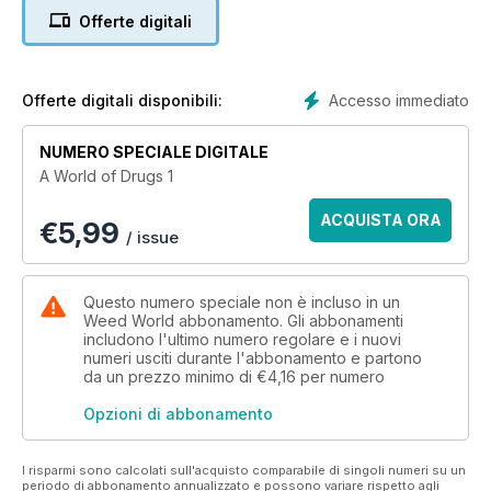
Offerte digitali
This magazine had a glossy full-color cover with black and
white pages inside. "The World of Drugs" lasted for 2 issues,
then "Weed World" replaced it.
Accesso immediato
Offerte digitali disponibili:
NUMERO SPECIALE DIGITALE
A World of Drugs 1
ACQUISTA ORA
€
5,99
/ issue
Questo numero speciale non è incluso in un
Weed World abbonamento. Gli abbonamenti
includono l'ultimo numero regolare e i nuovi
numeri usciti durante l'abbonamento e partono
da un prezzo minimo di
€4,16
per numero
Opzioni di abbonamento
I risparmi sono calcolati sull'acquisto comparabile di singoli numeri su un
periodo di abbonamento annualizzato e possono variare rispetto agli