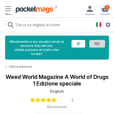
IT
0
Menu
Accesso
Carrello
Attualmente si sta visualizzando la
versione Italy del sito.
Volete passare al vostro sito
locale?
<
Ultima edizione
Weed World Magazine
A World of Drugs
1 Edizione speciale
English
2
Recensioni