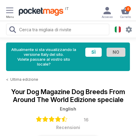
IT
0
Menu
Accesso
Carrello
Attualmente si sta visualizzando la
versione Italy del sito.
Volete passare al vostro sito
locale?
<
Ultima edizione
Your Dog Magazine
Dog Breeds From
Around The World Edizione speciale
English
16
Recensioni