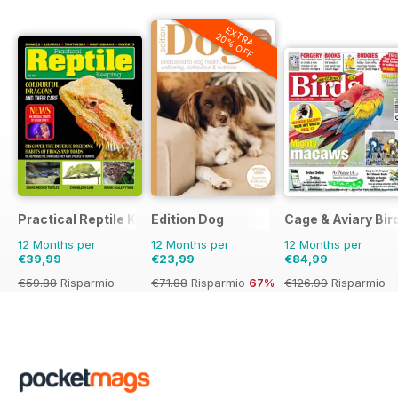
EXTRA
20% OFF
Practical Reptile Keeping
Edition Dog
Cage & Aviary Bir
12 Months per
12 Months per
12 Months per
€39,99
€23,99
€84,99
€59.88
Risparmio
€71.88
Risparmio
67%
€126.99
Risparmio
33%
33%