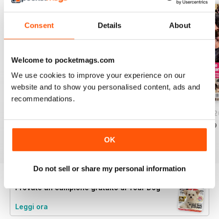
Consent
Details
About
Welcome to pocketmags.com
We use cookies to improve your experience on our
website and to show you personalised content, ads and
recommendations.
Your Dog - August 2026
Your Dog - July 2026
Your Dog - June 
Acquista per
€6,99
Acquista per
€6,99
Acquista per
€6,99
Vista
|
Al carrello
Vista
|
Al carrello
Vista
|
Al carrello
OK
Do not sell or share my personal information
Provate un
campione gratuito
di Your Dog
Leggi ora