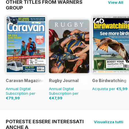
OTHER TITLES FROM WARNERS
View All
GROUP
Caravan Magazine
Rugby Journal
Go Birdwatching
Annual Digital
Annual Digital
Acquista per
€5,99
Subscription per
Subscription per
€79,99
€47,99
€83.88
Risparmio
5%
€59.96
Risparmio
20%
POTRESTE ESSERE INTERESSATI
Visualizza tutti
ANCHE A