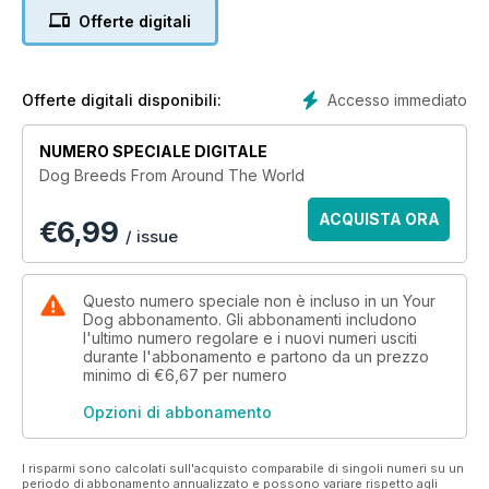
world to find out what makes them so special, so suited to life
Offerte digitali
as a companion dog (or not!), and discovering a little more
about them.
Accesso immediato
Offerte digitali disponibili:
NUMERO SPECIALE DIGITALE
Dog Breeds From Around The World
ACQUISTA ORA
€
6,99
/ issue
Questo numero speciale non è incluso in un Your
Dog abbonamento. Gli abbonamenti includono
l'ultimo numero regolare e i nuovi numeri usciti
durante l'abbonamento e partono da un prezzo
minimo di
€6,67
per numero
Opzioni di abbonamento
I risparmi sono calcolati sull'acquisto comparabile di singoli numeri su un
periodo di abbonamento annualizzato e possono variare rispetto agli