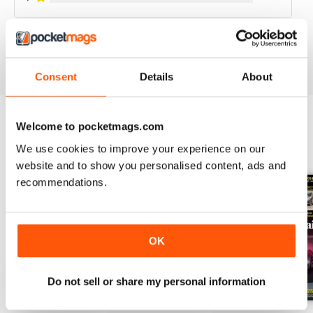
VIEW REVIEWS
Consent
Details
About
Welcome to pocketmags.com
BACK ISSUES
View All
We use cookies to improve your experience on our
website and to show you personalised content, ads and
recommendations.
OK
Do not sell or share my personal information