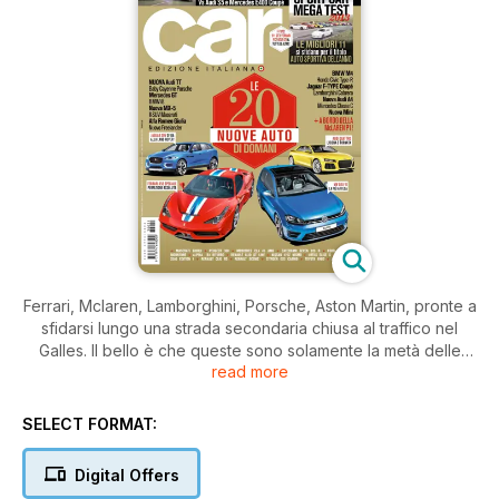
Ferrari, Mclaren, Lamborghini, Porsche, Aston Martin, pronte a
sfidarsi lungo una strada secondaria chiusa al traffico nel
Galles. Il bello è che queste sono solamente la metà delle
read more
nostre contendenti! 11 auto diverse, accomunate a volte per
la posizione del motore, a volte per la sovralimentazione,
altre volte invece proprio per niente, per decretare la
SELECT FORMAT:
migliore auto sportiva del 2013. Non abbiamo badato a
prezzi, potenze o categorie, abbiamo scelto semplicemente
Digital Offers
quelle che più ci erano piaciute durante l’anno e che