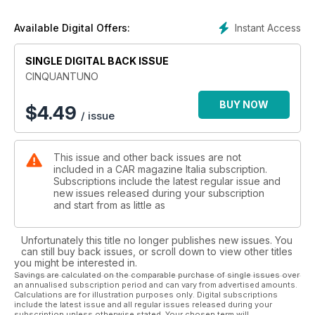
secondo noi potevano giocarsela. Abbiamo avuto il coraggio
di mettere a confronto una Golf GTI con una McLaren, una
Instant Access
Available Digital Offers:
Fiesta ST ad una Aventador. Siamo matti, penserete, eppure
su queste strade le differenze sembravano assottigliarsi. Voi
SINGLE DIGITAL BACK ISSUE
quale scegliereste? Noi abbiamo già deciso.
Queste erano le nostre auto preferite del 2013, ma noi di CAR
CINQUANTUNO
guardiamo sempre al futuro, così vi abbiamo preparato uno
speciale di 32 pagine per presentarvi tutte le novità che
BUY NOW
$
4.49
/ issue
arriveranno nei concessionari da qui a pochi anni. Scoprirete
delle novità che non ci saremmo immaginati fino a qualche
anno fa, un SUV Maserati? Una Classe S Coupé? L’erede
This issue and other back issues are not
della Gallardo? Proprio così, una Mini a cinque porte o una
included in a CAR magazine Italia subscription.
Civic capace di abbassare il record del Nürburgring. Presto
Subscriptions include the latest regular issue and
diventeranno realtà, e non vediamo l’ora di metterci le mani!
new issues released during your subscription
Questo mese ci siamo dovuti separare dalla Clio RS ma in
and start from as little as
compenso l’abbiamo subito rimpiazzata con una Lotus Elise S,
messa alla frusta in men che non si dica. A farle compagnia, in
Unfortunately this title no longer publishes new issues. You
questi giorni, una Aygo, una nuova Scénic a sette posti e la
can still buy back issues, or scroll down to view other titles
Classe S che continua ad indugiare nei nostri parcheggi.
you might be interested in.
Tra un test drive della nuova Maserati Ghibli, qualche giro di
Savings are calculated on the comparable purchase of single issues over
an annualised subscription period and can vary from advertised amounts.
pista con la nuova Caterham ed una cavalcata sulla Alpina B3
Calculations are for illustration purposes only. Digital subscriptions
biturbo ci siamo trovati in men che non si dica in fase di
include the latest issue and all regular issues released during your
chiusura del giornale, consapevoli che anche questo mese
subscription unless otherwise stated. Your chosen term will