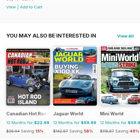
View
|
Add to Cart
YOU MAY ALSO BE INTERESTED IN
View All
Canadian Hot Rods
Jaguar World
Mini World
12 Months for
$22.99
12 Months for
$59.99
12 Months for
$59.
$26.94
Saving
15%
$142.87
Saving
58%
$116.87
Saving
49%