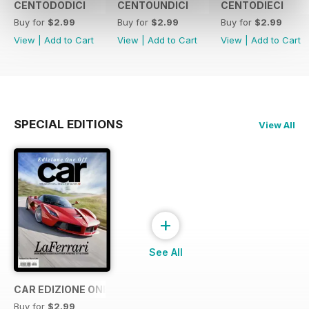
CENTODODICI
CENTOUNDICI
CENTODIECI
Buy for
$2.99
Buy for
$2.99
Buy for
$2.99
View
|
Add to Cart
View
|
Add to Cart
View
|
Add to Cart
SPECIAL EDITIONS
View All
+
See All
CAR EDIZIONE ONE OFF "LaFerrari"
Buy for
$2.99