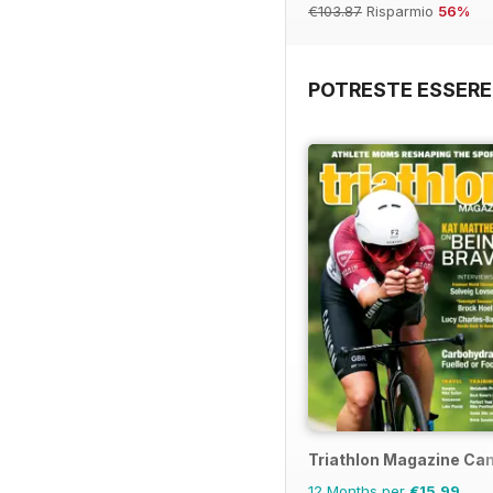
€103.87
Risparmio
56%
POTRESTE ESSERE
Triathlon Magazine Ca
12 Months per
€15,99