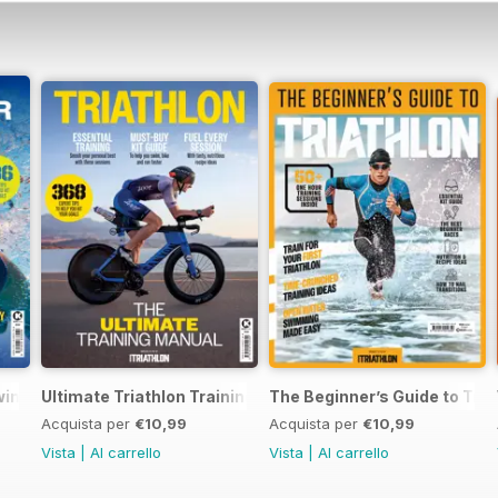
Swimming
Ultimate Triathlon Training Manual
The Beginner’s Guide to Tria
Acquista per
€10,99
Acquista per
€10,99
Vista
|
Al carrello
Vista
|
Al carrello