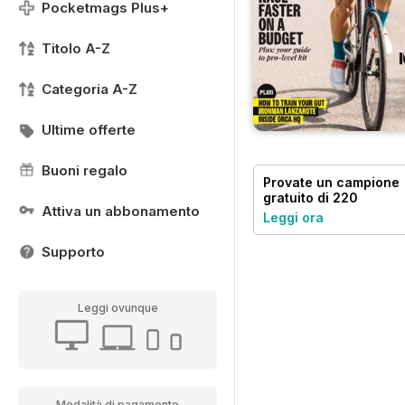
Pocketmags Plus+
Titolo A-Z
Categoria A-Z
Ultime offerte
Buoni regalo
Provate un
campione
gratuito
di 220
Attiva un abbonamento
Triathlon Magazine
Leggi ora
Supporto
Leggi ovunque
Modalità di pagamento