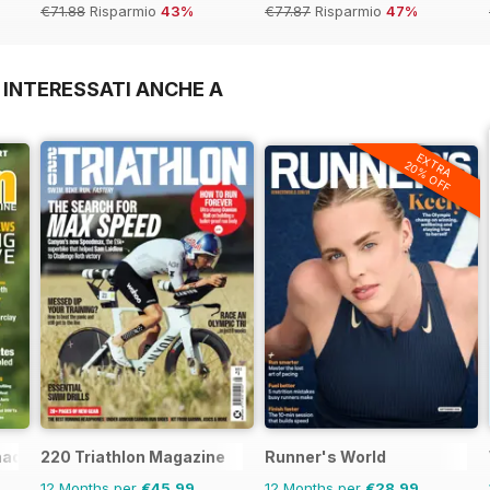
€71.88
Risparmio
43%
€77.87
Risparmio
47%
 INTERESSATI ANCHE A
EXTRA
20% OFF
nada
220 Triathlon Magazine
Runner's World
12 Months per
€45,99
12 Months per
€28,99