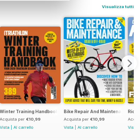
Visualizza tutti
thlons
Winter Training Handbook
Bike Repair And Maintenance 202
Ride 
Acquista per
€10,99
Acquista per
€10,99
Acqui
Vista
|
Al carrello
Vista
|
Al carrello
Vista