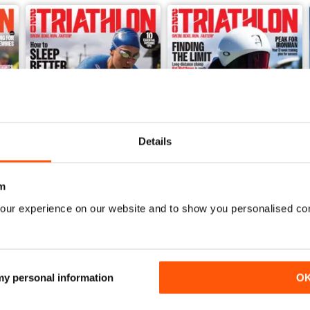
Details
m
June 2026
May 2026
our experience on our website and to show you personalised co
Acquista per
€5,99
Acquista per
€5,99
Vista
|
Al carrello
Vista
|
Al carrello
 my personal information
O