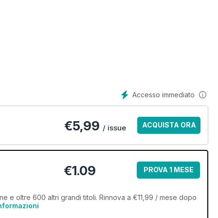
Accesso immediato
€
5,99
ACQUISTA ORA
/ issue
€1.09
PROVA 1 MESE
e e oltre 600 altri grandi titoli. Rinnova a €11,99 / mese dopo
informazioni