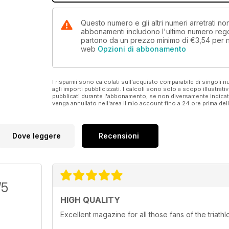
Questo numero e gli altri numeri arretrati n
abbonamenti includono l'ultimo numero rego
partono da un prezzo minimo di
€3,54
per 
web
Opzioni di abbonamento
I risparmi sono calcolati sull'acquisto comparabile di singoli
agli importi pubblicizzati. I calcoli sono solo a scopo illustrati
pubblicati durante l'abbonamento, se non diversamente indic
venga annullato nell'area Il mio account fino a 24 ore prima d
Dove leggere
Recensioni
/5
HIGH QUALITY
Excellent magazine for all those fans of the triathl