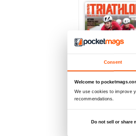
Consent
Welcome to pocketmags.co
July2026
We use cookies to improve y
Acquista per
€5,99
recommendations.
Vista
|
Al carrello
Do not sell or share