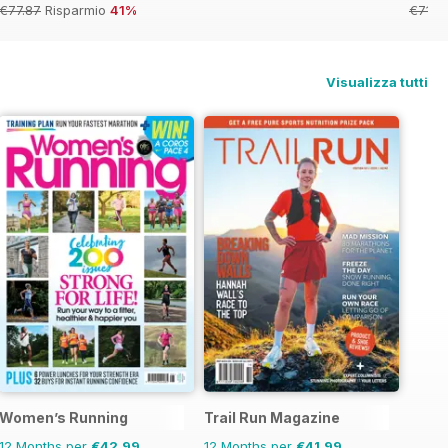
€77.87
Risparmio
41%
€71.8
Visualizza tutti
Women’s Running
Trail Run Magazine
12 Months per
€42,99
12 Months per
€41,99