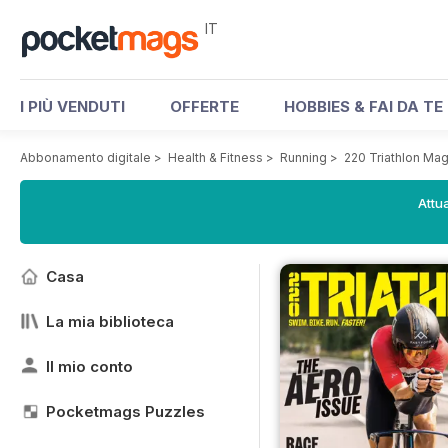
IT
I PIÙ VENDUTI
OFFERTE
HOBBIES & FAI DA TE
Abbonamento digitale
>
Health & Fitness
>
Running
>
220 Triathlon Ma
Attua
Casa
La mia biblioteca
Il mio conto
Pocketmags Puzzles