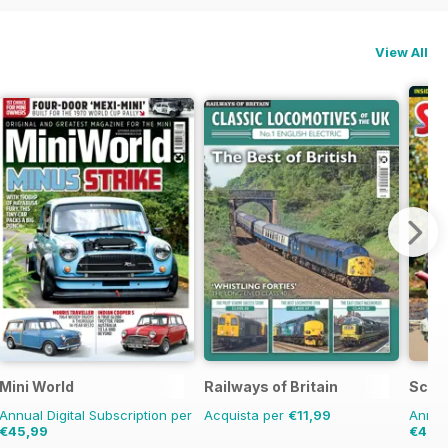
View All
Mini World
Railways of Britain
Scoo
Annual Digital Subscription per
Acquista per
€11,99
Annual
€45,99
€40,