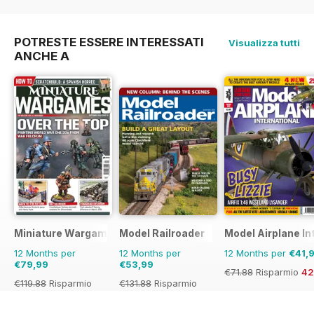
€71.96
Risparmio
17
POTRESTE ESSERE INTERESSATI
Visualizza tutti
ANCHE A
Miniature Wargames
Model Railroader
Model Airplane In
12 Months per
12 Months per
12 Months per
€41,
€79,99
€53,99
€71.88
Risparmio
4
€119.88
Risparmio
€131.88
Risparmio
33%
59%