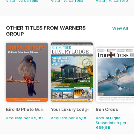
Vista
|
Al carrello
Vista
|
Al carrello
Vista
|
Al carrello
OTHER TITLES FROM WARNERS
View All
GROUP
Bird ID Photo Guides
Your Luxury Lodge
Iron Cross
Acquista per
€5,99
Acquista per
€5,99
Annual Digital
Subscription per
€59,99