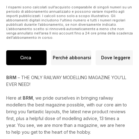
PLUS
I risparmi sono calcolati sull'acquisto comparabile di singoli numeri su un
periodo di abbonamento annualizzato e possono variare rispetto agli
• Reviews of the new Heljan Deltic, Lionheart Lynton &
importi pubblicizzati. I calcoli sono solo a scopo illustrativo. Gli
Barnstaple coaches, new Rapido ‘Not Quite Minks’, plus much
abbonamenti digitali includono l'ultimo numero e tutti i numeri regolari
pubblicati durante l'abbonamento, se non diversamente indicato.
more
L'abbonamento scelto si rinnoverà automaticamente a meno che non
• The history of station canopies explored
venga annullato nell'area Il mio account fino a 24 ore prima della scadenza
• A plotted history of the TTA tank wagon
dell'abbonamento in corso.
• A round-up of the latest headlines from the model railway
world this month
Circa
Perché abbonarsi
Dove leggere
Enjoy the issue!
BRM
– THE ONLY RAILWAY MODELLING MAGAZINE YOU’LL
EVER NEED!
Here at
BRM
, we pride ourselves in bringing railway
modellers the best magazine possible, with our core aim to
bring you fantastic layouts, the latest new product reviews
first, plus a helpful dose of modelling advice, 13 times a
year. You see, we are more than a magazine, we are here
to help you get to the heart of the hobby.