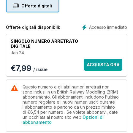
videos and a FREE issue of the Garden Rail.
Offerte digitali
World of Railways TV
In this special edition of World of Railways TV, we take a trip
back to 10 of our favourite layouts of 2023. Sit back, relax,
Accesso immediato
Offerte digitali disponibili:
enjoy a cup of tea, and watch the trains go by…
SINGOLO NUMERO ARRETRATO
What’s Inside BRM January…
DIGITALE
Jan 24
FOUR FANTASTIC LAYOUTS
• Collingwood (OO)
ACQUISTA ORA
€
7,99
• Norwich Central (O)
/ issue
• Chitterne (EM)
• Henstridge (N)
Questo numero e gli altri numeri arretrati non
PRACTICAL ADVICE
sono inclusi in un British Railway Modelling (BRM)
abbonamento. Gli abbonamenti includono l'ultimo
• Two ways to create exciting railway arches
numero regolare e i nuovi numeri usciti durante
• How to build a station canopy
l'abbonamento e partono da un prezzo minimo
• Create your own Santa train for under the tree
di
€6,54
per numero . Se volete abbonarvi, date
• Build an eye-catching micro diorama
un'occhiata al nostro sito web
Opzioni di
• Laying track in TT:120
abbonamento
• Model a countryside stile