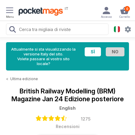
IT
0
Menu
Accesso
Carrello
Attualmente si sta visualizzando la
versione Italy del sito.
Volete passare al vostro sito
locale?
<
Ultima edizione
British Railway Modelling (BRM)
Magazine
Jan 24 Edizione posteriore
English
1275
Recensioni