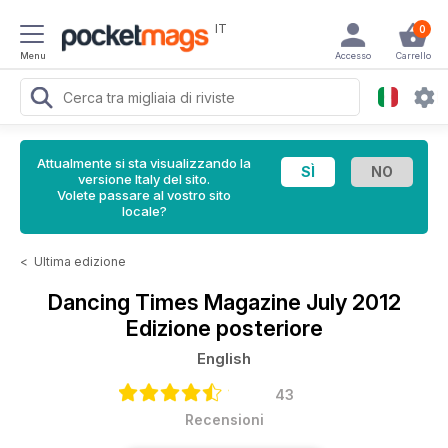
IT
0
Menu
Accesso
Carrello
Attualmente si sta visualizzando la
versione Italy del sito.
Volete passare al vostro sito
locale?
<
Ultima edizione
Dancing Times Magazine
July 2012
Edizione posteriore
English
43
Recensioni