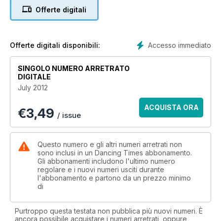
Anderson talks to two of its stars, Irek Mukhamedov and
Offerte digitali
Alban Lendorf. Birmingham Royal Ballet principal dancer
Matthew Lawrence takes a look at eating disorders and ballet
on page 39, and on page 35 we pay tribute to former
ballerina and much-loved teacher Julia Farron, who
Accesso immediato
Offerte digitali disponibili:
celebrates her 90th birthday this month. Happy Birthday!
SINGOLO NUMERO ARRETRATO
DIGITALE
July 2012
ACQUISTA ORA
€
3,49
/ issue
Questo numero e gli altri numeri arretrati non
sono inclusi in un Dancing Times abbonamento.
Gli abbonamenti includono l'ultimo numero
regolare e i nuovi numeri usciti durante
l'abbonamento e partono da un prezzo minimo
di
Purtroppo questa testata non pubblica più nuovi numeri. È
ancora possibile acquistare i numeri arretrati, oppure