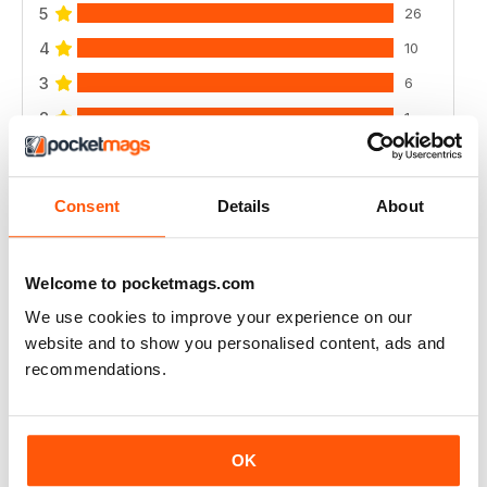
5
26
4
10
3
6
2
1
1
0
Consent
Details
About
VISUALIZZA LE RECENSIONI
Welcome to pocketmags.com
We use cookies to improve your experience on our
website and to show you personalised content, ads and
DANCING TIMES
recommendations.
I think more contemporary dance reviews and dance
artists from this discipline are missing. I love the
magazine, it only seems to cover mainly ballet and
ballroom.
OK
Recensito 15 agosto 2020