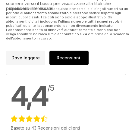
scorrere verso il basso per visualizzare altri titoli che
potrebbero interessarvi.
I risparmi sono calcolati sull'acquisto comparabile di singoli numeri su un
periodo di abbonamento annualizzato e possono variare rispetto agli
importi pubblicizzati. I calcoli sono solo a scopo illustrativo. Gli
abbonamenti digitali includono l'ultimo numero e tutti i numeri regolari
pubblicati durante l'abbonamento, se non diversamente indicato.
L'abbonamento scelto si rinnoverà automaticamente a meno che non
venga annullato nell'area Il mio account fino a 24 ore prima della scadenza
dell'abbonamento in corso.
Dove leggere
Recensioni
4,4
/5
Basato su 43 Recensioni dei clienti