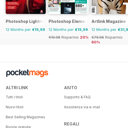
Photoshop Lightroom The Complete Manual
Photoshop Elements The Complete M
Artlink Magazine
12 Months per
€15,99
12 Months per
€15,99
12 Months per
€31,
€19.98
Risparmio
20%
€79.96
Risparmio
60%
ALTRI LINK
AIUTO
Tutti i titoli
Supporto & FAQ
Nuovi titoli
Assistenza via e-mail
Best Selling Magazines
REGALI
Riviste gratuite