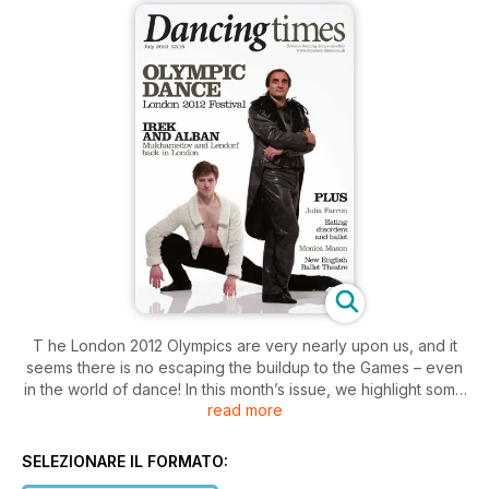
T he London 2012 Olympics are very nearly upon us, and it
seems there is no escaping the buildup to the Games – even
in the world of dance! In this month’s issue, we highlight some
read more
of the dancerelated events that contribute towards the
London 2012 Festival. Coinciding with the London 2012
Olympics is the Peter Schaufuss Ballet’s Tchaikovsky Trilogy
SELEZIONARE IL FORMATO:
season at the London Coliseum, and on page 19, Zoë