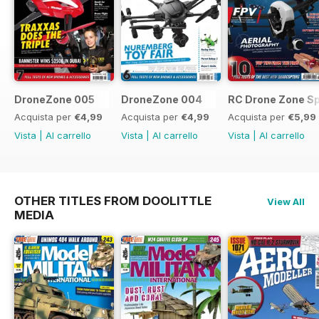
DroneZone 005
DroneZone 004
RC Drone Zone Sp
Acquista per
€4,99
Acquista per
€4,99
Acquista per
€5,99
Vista
|
Al carrello
Vista
|
Al carrello
Vista
|
Al carrello
OTHER TITLES FROM DOOLITTLE
View All
MEDIA