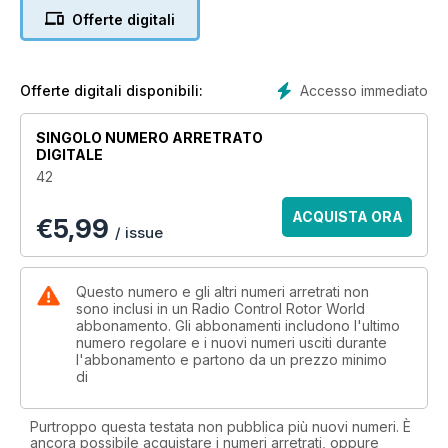
growing market
Offerte digitali
56 Coming Up
Looking ahead to helicopter and drone
events for the coming months
57 Next Issue
Accesso immediato
Offerte digitali disponibili:
A glimpse of what’s coming in the next
issue of the magazine
SINGOLO NUMERO ARRETRATO
60 Buyer’s Guide
DIGITALE
Our comprehensive listing of available
42
multicopters in all classes
66 Contacts & Info
ACQUISTA ORA
€
5,99
Information and contacts that will help you
/ issue
get the most from your drones
Features
14 DJI Avata
Questo numero e gli altri numeri arretrati non
The Avata is the latest dedicated FPV
sono inclusi in un Radio Control Rotor World
abbonamento. Gli abbonamenti includono l'ultimo
model from DJI that comes with the
numero regolare e i nuovi numeri usciti durante
intuitive Motion Controller for one-handed
l'abbonamento e partono da un prezzo minimo
operation. Once again the design is a
di
super-compact and lightweight one, but
comes with the latest DJI technology such
Purtroppo questa testata non pubblica più nuovi numeri. È
as downward obstacle sensing system, an
ancora possibile acquistare i numeri arretrati, oppure
emergency brake button that will see the