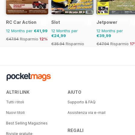
RC Car Action
Slot
Jetpower
12 Months per
€41,99
12 Months per
12 Months per
€24,99
€39,99
€47.94
Risparmio
12%
€35.94
Risparmio
€47.94
Risparmio
1
30%
ALTRI LINK
AIUTO
Tutti i titoli
Supporto & FAQ
Nuovi titoli
Assistenza via e-mail
Best Selling Magazines
REGALI
Riviste gratuite