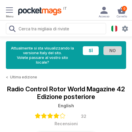
IT
0
Menu
Accesso
Carrello
Attualmente si sta visualizzando la
versione Italy del sito.
Volete passare al vostro sito
locale?
<
Ultima edizione
Radio Control Rotor World Magazine
42
Edizione posteriore
English
32
Recensioni