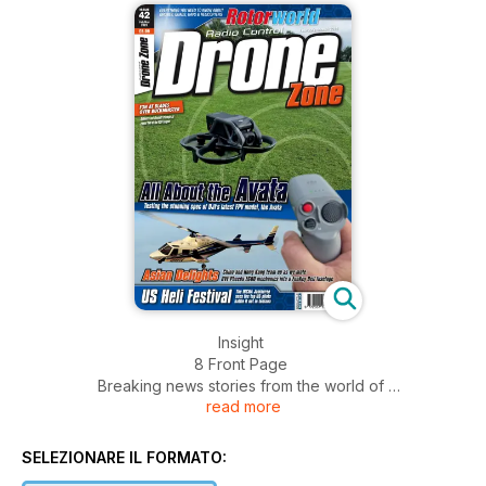
Insight
8 Front Page
Breaking news stories from the world of
read more
helicopters, drones, multicopters and UAVs
24 What’s New
The latest new drones, helicopters,
SELEZIONARE IL FORMATO:
products and accessories launched for this