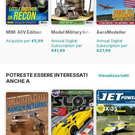
MIM: AFV Edition
Model Military International
AeroModeller
Acquista per
€5,99
Annual Digital
Annual Digital
Subscription per
Subscription per
€41,99
€27,99
€71.88
Risparmio
42%
€71.88
Risparmio
61
POTRESTE ESSERE INTERESSATI
Visualizza tutti
ANCHE A