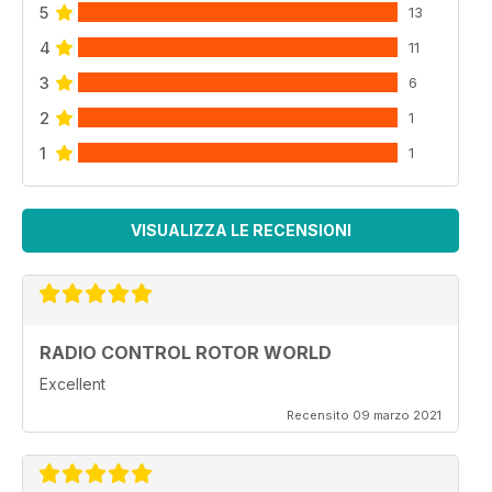
5
uses this 3D/F3C sport model’s mechanics
13
and gives it a scale makeover by fitting
4
11
a Bell 222 fuselage from FunKey out of
Hong Kong
3
6
2
1
1
1
VISUALIZZA LE RECENSIONI
RADIO CONTROL ROTOR WORLD
Excellent
Recensito 09 marzo 2021