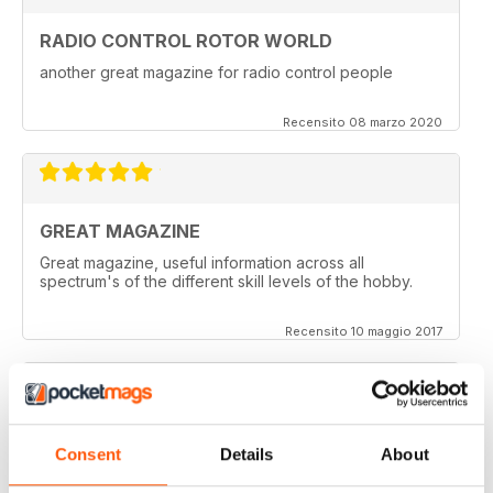
RADIO CONTROL ROTOR WORLD
another great magazine for radio control people
Recensito 08 marzo 2020
GREAT MAGAZINE
Great magazine, useful information across all
spectrum's of the different skill levels of the hobby.
Recensito 10 maggio 2017
Great content. Good read.
Consent
Details
About
Recensito 18 aprile 2012