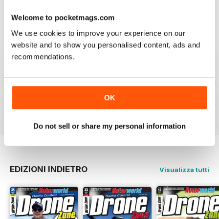
Welcome to pocketmags.com
We use cookies to improve your experience on our
website and to show you personalised content, ads and
Great magazine! Has everything you want from new to
recommendations.
the hobby right through to the expert.
I honestly can't wait for each new issue to come out.
That's why I'm on here now, checking to see if issue
65 is out yet. Yeah I know, I'm addicted to it. lol.
OK
Recensito 02 agosto 2011
Do not sell or share my personal information
EDIZIONI INDIETRO
Visualizza tutti