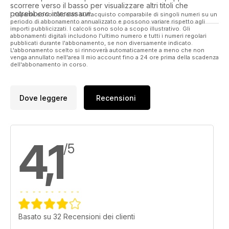
scorrere verso il basso per visualizzare altri titoli che
Avata halt and hover and the excellent
potrebbero interessarvi.
I risparmi sono calcolati sull'acquisto comparabile di singoli numeri su un
Goggles 2
periodo di abbonamento annualizzato e possono variare rispetto agli
importi pubblicizzati. I calcoli sono solo a scopo illustrativo. Gli
26 Osbourn Top of the League
abbonamenti digitali includono l'ultimo numero e tutti i numeri regolari
The top 3D heli pilots headed to
pubblicati durante l'abbonamento, se non diversamente indicato.
L'abbonamento scelto si rinnoverà automaticamente a meno che non
Buckminster for round two of the league
venga annullato nell'area Il mio account fino a 24 ore prima della scadenza
and part of the Blades over Buckminster
dell'abbonamento in corso.
event. It was a wonderful opportunity for
the F3N pilots to show off their skills and
they didn’t disappoint
Dove leggere
Recensioni
36 IRCHA Jamboree 2022
Tim DiPeri reports back from the Jamboree
event that was an opportunity for visitors
to meet companies and pilots from all
4,1
over the world. Hosted by one of the best
/5
flying facilities in the world, the Jamboree
saw a week of late nights, early mornings,
electric, nitro, turbine and some incredible
heli flying
44 FunKey Bell 222/RVE
Phecda E680
Following on from his feature in the last
Basato su 32 Recensioni dei clienti
issue on the RVE Phecda E680, Jon Tanner