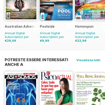
Australian Adventure Bike
Poolside
Homespun
Annual Digital
Annual Digital
Annual Digital
Subscription per
Subscription per
Subscription per
€28,99
€6,99
€22,99
€41.94
Risparmio
31%
€35.94
Risparmio
36%
POTRESTE ESSERE INTERESSATI
Visualizza tutti
ANCHE A