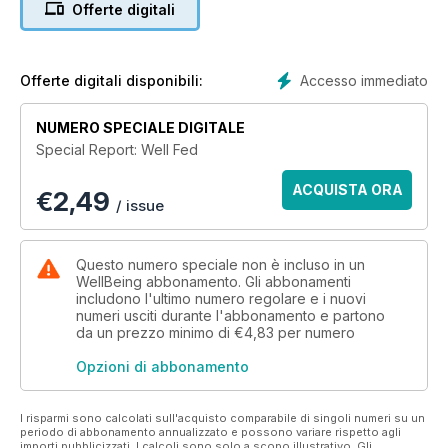
Offerte digitali
Accesso immediato
Offerte digitali disponibili:
NUMERO SPECIALE DIGITALE
Special Report: Well Fed
ACQUISTA ORA
€
2,49
/ issue
Questo numero speciale non è incluso in un
WellBeing abbonamento. Gli abbonamenti
includono l'ultimo numero regolare e i nuovi
numeri usciti durante l'abbonamento e partono
da un prezzo minimo di
€4,83
per numero
Opzioni di abbonamento
I risparmi sono calcolati sull'acquisto comparabile di singoli numeri su un
periodo di abbonamento annualizzato e possono variare rispetto agli
importi pubblicizzati. I calcoli sono solo a scopo illustrativo. Gli