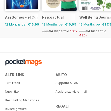
Asi Somos - el Cuerpo Humano
Psicoactual
Well Being Journa
12 Months per
€16,99
12 Months per
€16,99
12 Months per
€37,
€20.94
Risparmio
19%
€65.94
Risparmio
42%
ALTRI LINK
AIUTO
Tutti i titoli
Supporto & FAQ
Nuovi titoli
Assistenza via e-mail
Best Selling Magazines
REGALI
Riviste gratuite