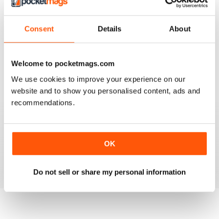
work, the news and the book section.
I have one reservation. Apart from Lee Frost, I no
Consent
Details
About
longer read any of the staff writer/photographers. I feel
that it is time for some fresh ideas and new
perspectives.
Welcome to pocketmags.com
Recensito 06 aprile 2022
We use cookies to improve your experience on our
website and to show you personalised content, ads and
recommendations.
BLACK + WHITE PHOTOGRAPHY
It is one of the best photography magasines around. I
so look forward to the arrival of each an every issue
OK
Recensito 18 febbraio 2021
Do not sell or share my personal information