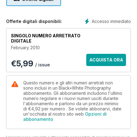
article in the November 2009 issue, knows how long it took
me to get a really decent print – and they will be impressed
by my restraint. Instead of going into a frenzy, I have decided
that this will be The Year of the Print – that is, I will explore
Accesso immediato
Offerte digitali disponibili:
every possible way of printing (in the meantime, I’ve
discovered that Boots don’t do a bad job!). So if you think
SINGOLO NUMERO ARRETRATO
you have the best possible solution to producing a really
DIGITALE
great print whether it’s from your own photo printer, a high
February 2010
street photo lab or up-market print studio – or by heading
back to the darkroom, I want to hear about it. And now there’s
ACQUISTA ORA
€
5,99
just the problem of dealing with my husband…
/ issue
Questo numero e gli altri numeri arretrati non
sono inclusi in un Black+White Photography
abbonamento. Gli abbonamenti includono l'ultimo
numero regolare e i nuovi numeri usciti durante
l'abbonamento e partono da un prezzo minimo
di
€4,92
per numero . Se volete abbonarvi, date
un'occhiata al nostro sito web
Opzioni di
abbonamento