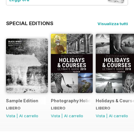
SPECIAL EDITIONS
Visualizza tutti
Sample Edition
Photography Holidays & Courses Ultim
Holidays & Cours
LIBERO
LIBERO
LIBERO
Vista
|
Al carrello
Vista
|
Al carrello
Vista
|
Al carrello