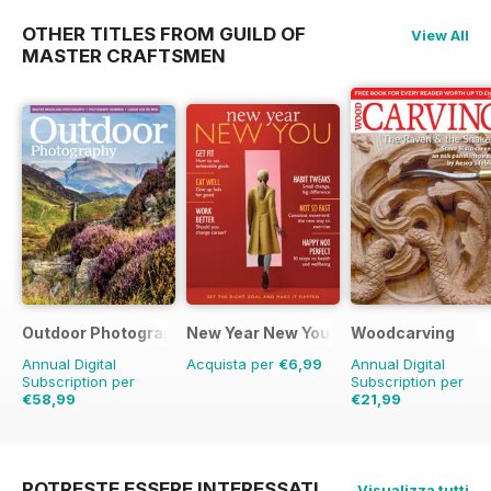
OTHER TITLES FROM GUILD OF
View All
MASTER CRAFTSMEN
Outdoor Photography
New Year New You
Woodcarving
Annual Digital
Acquista per
€6,99
Annual Digital
Subscription per
Subscription per
€58,99
€21,99
€71.88
Risparmio
18%
€35.94
Risparmio
39%
POTRESTE ESSERE INTERESSATI
Visualizza tutti