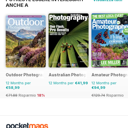
ANCHE A
Outdoor Photography
Australian Photography
Amateur Photogr
12 Months per
12 Months per
€41,99
12 Months per
€58,99
€94,99
€71.88
Risparmio
18%
€129.74
Risparmio
27%