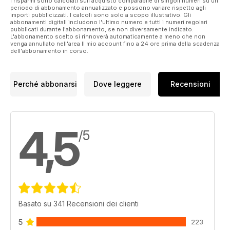
I risparmi sono calcolati sull'acquisto comparabile di singoli numeri su un
periodo di abbonamento annualizzato e possono variare rispetto agli
importi pubblicizzati. I calcoli sono solo a scopo illustrativo. Gli
abbonamenti digitali includono l'ultimo numero e tutti i numeri regolari
pubblicati durante l'abbonamento, se non diversamente indicato.
L'abbonamento scelto si rinnoverà automaticamente a meno che non
venga annullato nell'area Il mio account fino a 24 ore prima della scadenza
dell'abbonamento in corso.
Perché abbonarsi
Dove leggere
Recensioni
4,5
/5
Basato su 341 Recensioni dei clienti
5
223