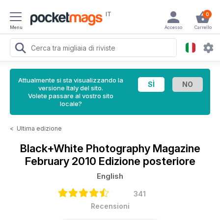
IT
0
Menu
Accesso
Carrello
Attualmente si sta visualizzando la
versione Italy del sito.
Volete passare al vostro sito
locale?
<
Ultima edizione
Black+White Photography Magazine
February 2010 Edizione posteriore
English
341
Recensioni