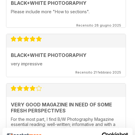
BLACK+WHITE PHOTOGRAPHY
Please include more "How to sections".
Recensito 28 giugno 2025
BLACK+WHITE PHOTOGRAPHY
very impressive
Recensito 21 febbraio 2025
VERY GOOD MAGAZINE IN NEED OF SOME
FRESH PERSPECTIVES
For the most part, I find B/W Photography Magazine
essential reading: well-written; informative and with a
good balance between different styles and methods. I
especially like features about photographers and their