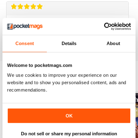
LOVE IT
Great recipes!
Recensito 12 marzo 2015
Consent
Details
About
Welcome to pocketmags.com
We use cookies to improve your experience on our
EDIZIONI INDIETRO
website and to show you personalised content, ads and
Visualizza tutti
recommendations.
OK
Do not sell or share my personal information