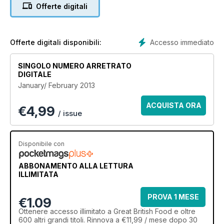
forgetting, we announce the winners of The Great British
Offerte digitali
Food Cookbook Awards 2012. Enjoy!
Accesso immediato
Offerte digitali disponibili:
SINGOLO NUMERO ARRETRATO
DIGITALE
January/ February 2013
ACQUISTA ORA
€
4,99
/ issue
Disponibile con
ABBONAMENTO ALLA LETTURA
ILLIMITATA
PROVA 1 MESE
€1.09
Ottenere
accesso illimitato
a Great British Food e oltre
600 altri grandi titoli. Rinnova a €11,99 / mese dopo 30