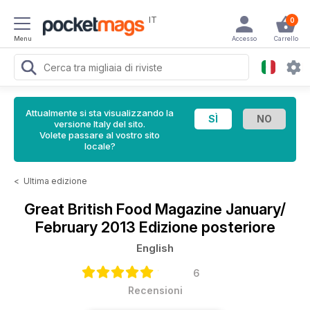
IT
0
Menu
Accesso
Carrello
Attualmente si sta visualizzando la
versione Italy del sito.
Volete passare al vostro sito
locale?
<
Ultima edizione
Great British Food Magazine
January/
February 2013 Edizione posteriore
English
6
Recensioni