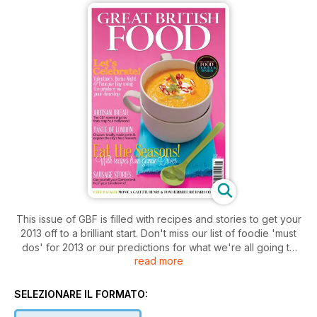
This issue of GBF is filled with recipes and stories to get your
2013 off to a brilliant start. Don't miss our list of foodie 'must
dos' for 2013 or our predictions for what we're all going to
read more
be eating and drinking over the next 365 days! It's also our
bread special so it's jam-packed with expert tips for perfect
homemade loaves. Plus we take a look at London, from it's
SELEZIONARE IL FORMATO:
best local produce to its top cheese shops. And not