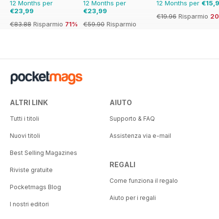
12 Months per
12 Months per
12 Months per
€15,
€23,99
€23,99
€19.96
Risparmio
2
€83.88
Risparmio
71%
€59.90
Risparmio
60%
ALTRI LINK
AIUTO
Tutti i titoli
Supporto & FAQ
Nuovi titoli
Assistenza via e-mail
Best Selling Magazines
REGALI
Riviste gratuite
Come funziona il regalo
Pocketmags Blog
Aiuto per i regali
I nostri editori